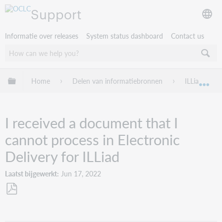
Support
Informatie over releases
System status dashboard
Contact us
Mondiale hiërarchie uitvouwen / samenvouwen
Home
Delen van informatiebronnen
ILLiad
Mon
I received a document that I
cannot process in Electronic
Delivery for ILLiad
Laatst bijgewerkt
Jun 17, 2022
Opslaan
als