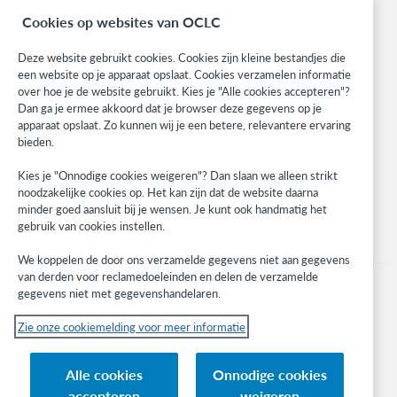
BibFormats
Cookies op websites van OCLC
Community
Research
Deze website gebruikt cookies. Cookies zijn kleine bestandjes die
WebJunction
een website op je apparaat opslaat. Cookies verzamelen informatie
over hoe je de website gebruikt. Kies je "Alle cookies accepteren"?
Developer Network
Dan ga je ermee akkoord dat je browser deze gegevens op je
apparaat opslaat. Zo kunnen wij je een betere, relevantere ervaring
Stay in the know.
bieden.
Get the latest product updates, research, events, and much more—
Kies je "Onnodige cookies weigeren"? Dan slaan we alleen strikt
right to your inbox.
noodzakelijke cookies op. Het kan zijn dat de website daarna
minder goed aansluit bij je wensen. Je kunt ook handmatig het
Subscribe now
gebruik van cookies instellen.
We koppelen de door ons verzamelde gegevens niet aan gegevens
van derden voor reclamedoeleinden en delen de verzamelde
gegevens niet met gegevenshandelaren.
Zie onze cookiemelding voor meer informatie
© 2023 OCLC
(Inter)nationale product- en/of dienstnamen die het eigendom zijn van OCLC,
Alle cookies
Onnodige cookies
Inc. en buitenlandse filialen
accepteren
weigeren