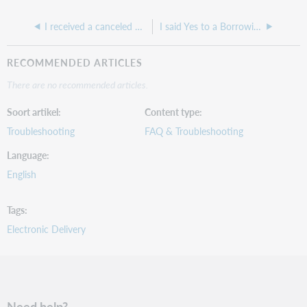
I received a canceled book request, and I need to return it without contacting the customer
I said Yes to a Borrowing renewal, but they are not updating OCLC, what do I need to do?
RECOMMENDED ARTICLES
There are no recommended articles.
Soort artikel
Content type
Troubleshooting
FAQ & Troubleshooting
Language
English
Tags
Electronic Delivery
Need help?