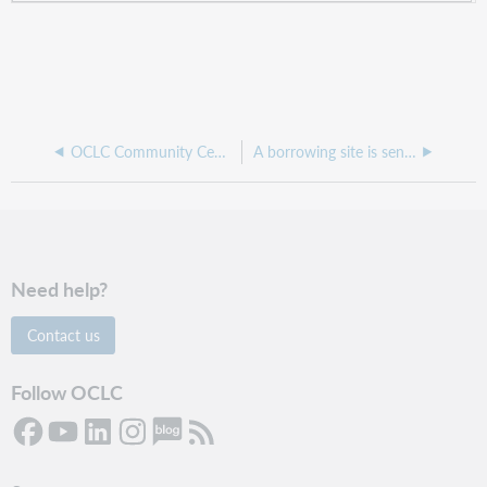
OCLC Community Center: Resource Sharing
A borrowing site is sending books and emails to the wrong contact at our site, how do we fix this?
Need help?
Contact us
Follow OCLC