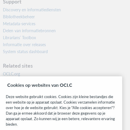
Support
Discovery en informatiediensten
Bibliotheekbeheer
Metadata-services
Delen van informatiebronnen
Librarians’ Toolbox
Informatie over releases
System status dashboard
Related sites
OCLC.org
BibFormats
Cookies op websites van OCLC
Community
Research
Deze website gebruikt cookies. Cookies zijn kleine bestandjes die
WebJunction
een website op je apparaat opslaat. Cookies verzamelen informatie
over hoe je de website gebruikt. Kies je "Alle cookies accepteren"?
Developer Network
Dan ga je ermee akkoord dat je browser deze gegevens op je
apparaat opslaat. Zo kunnen wij je een betere, relevantere ervaring
Stay in the know.
bieden.