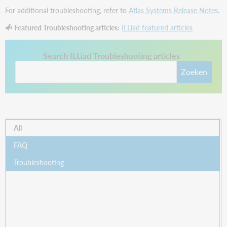
For additional troubleshooting, refer to
Atlas Systems Release Notes
.
Featured Troubleshooting articles:
ILLiad featured articles
This link opens in a new tab.
Search ILLiad Troubleshooting articles
Zoeken
All
FAQ
Troubleshooting