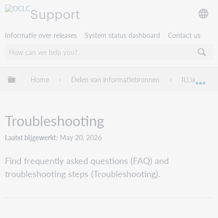
Support
Informatie over releases
System status dashboard
Contact us
Mondiale hiërarchie uitvouwen / samenvouwen
Home
Delen van informatiebronnen
ILLiad
Mon
Troubleshooting
Laatst bijgewerkt
May 20, 2026
Find frequently asked questions (FAQ) and
troubleshooting steps (Troubleshooting).