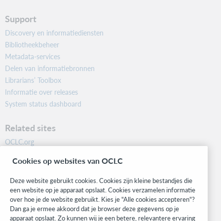
Support
Discovery en informatiediensten
Bibliotheekbeheer
Metadata-services
Delen van informatiebronnen
Librarians’ Toolbox
Informatie over releases
System status dashboard
Related sites
OCLC.org
BibFormats
Cookies op websites van OCLC
Community
Research
Deze website gebruikt cookies. Cookies zijn kleine bestandjes die
WebJunction
een website op je apparaat opslaat. Cookies verzamelen informatie
over hoe je de website gebruikt. Kies je "Alle cookies accepteren"?
Developer Network
Dan ga je ermee akkoord dat je browser deze gegevens op je
apparaat opslaat. Zo kunnen wij je een betere, relevantere ervaring