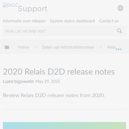
Support
Informatie over releases
System status dashboard
Contact us
Mondiale hiërarchie uitvouwen / samenvouwen
Home
Delen van informatiebronnen
Relais D2D
Mon
2020 Relais D2D release notes
Laatst bijgewerkt
May 29, 2025
Review Relais D2D release notes from 2020.