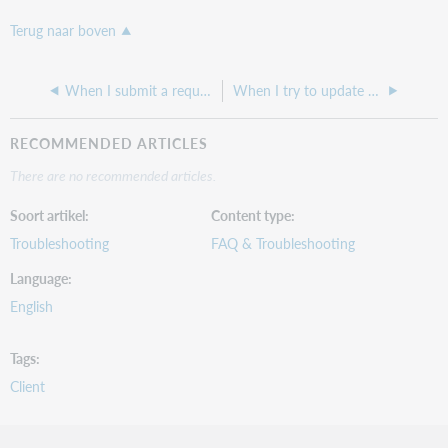
Terug naar boven
When I submit a request for "Other" request, where does the information show up in ILLiad?
When I try to update the ILLiad Server, I am not seeing any update options
RECOMMENDED ARTICLES
There are no recommended articles.
Soort artikel
Content type
Troubleshooting
FAQ & Troubleshooting
Language
English
Tags
Client