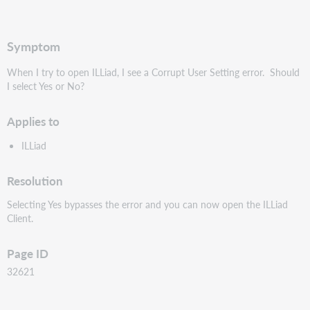
pdf
Symptom
When I try to open ILLiad, I see a Corrupt User Setting error. Should
I select Yes or No?
Applies to
ILLiad
Resolution
Selecting Yes bypasses the error and you can now open the ILLiad
Client.
Page ID
32621