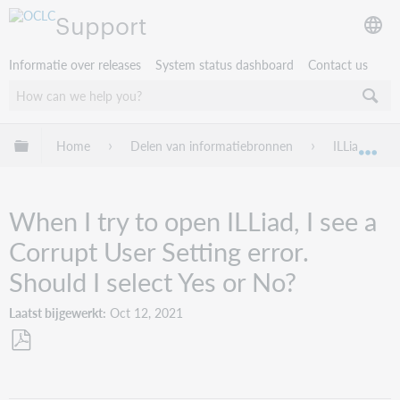
Support
Informatie over releases
System status dashboard
Contact us
Mondiale hiërarchie uitvouwen / samenvouwen
Home
Delen van informatiebronnen
ILLiad
Mon
When I try to open ILLiad, I see a
Corrupt User Setting error.
Should I select Yes or No?
Laatst bijgewerkt
Oct 12, 2021
Opslaan
als