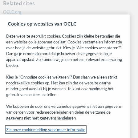
Related sites
OCLC.org
BibFormats
Cookies op websites van OCLC
Community
Research
Deze website gebruikt cookies. Cookies zijn kleine bestandjes die
WebJunction
een website op je apparaat opslaat. Cookies verzamelen informatie
over hoe je de website gebruikt. Kies je "Alle cookies accepteren"?
Developer Network
Dan ga je ermee akkoord dat je browser deze gegevens op je
apparaat opslaat. Zo kunnen wij je een betere, relevantere ervaring
Stay in the know.
bieden.
Get the latest product updates, research, events, and much more—
Kies je "Onnodige cookies weigeren"? Dan slaan we alleen strikt
right to your inbox.
noodzakelijke cookies op. Het kan zijn dat de website daarna
minder goed aansluit bij je wensen. Je kunt ook handmatig het
Subscribe now
gebruik van cookies instellen.
We koppelen de door ons verzamelde gegevens niet aan gegevens
van derden voor reclamedoeleinden en delen de verzamelde
gegevens niet met gegevenshandelaren.
Zie onze cookiemelding voor meer informatie
© 2023 OCLC