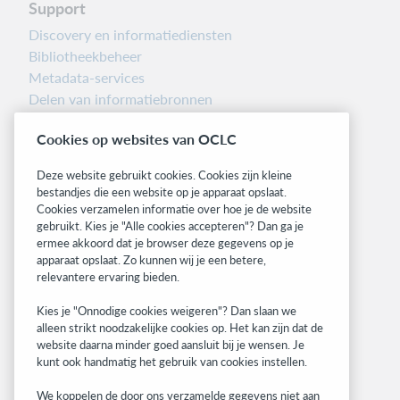
Support
Discovery en informatiediensten
Bibliotheekbeheer
Metadata-services
Delen van informatiebronnen
Librarians’ Toolbox
Cookies op websites van OCLC
Informatie over releases
System status dashboard
Deze website gebruikt cookies. Cookies zijn kleine
bestandjes die een website op je apparaat opslaat.
Related sites
Cookies verzamelen informatie over hoe je de website
gebruikt. Kies je "Alle cookies accepteren"? Dan ga je
OCLC.org
ermee akkoord dat je browser deze gegevens op je
BibFormats
apparaat opslaat. Zo kunnen wij je een betere,
Community
relevantere ervaring bieden.
Research
Kies je "Onnodige cookies weigeren"? Dan slaan we
WebJunction
alleen strikt noodzakelijke cookies op. Het kan zijn dat de
Developer Network
website daarna minder goed aansluit bij je wensen. Je
kunt ook handmatig het gebruik van cookies instellen.
Stay in the know.
We koppelen de door ons verzamelde gegevens niet aan