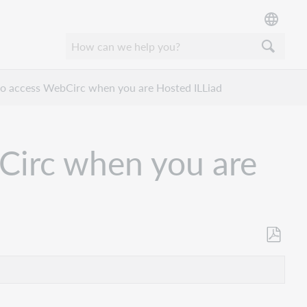
o access WebCirc when you are Hosted ILLiad
Circ when you are
Opslaan
als
pdf