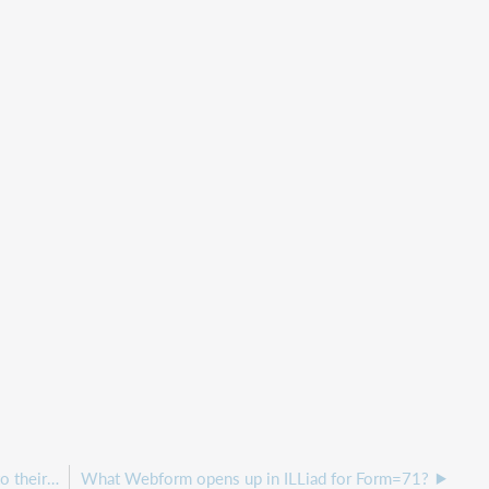
What IP addresses should I give to OCLC to add to their ILLiad Firewall?
What Webform opens up in ILLiad for Form=71?