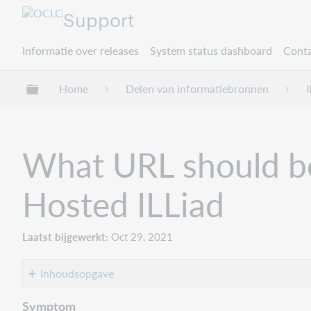
Support
Informatie over releases
System status dashboard
Conta
Mondiale hiërarchie uitvouwen / samenvouwe
Home
Delen van informatiebronnen
I
What URL should be
Hosted ILLiad
Laatst bijgewerkt
Oct 29, 2021
Inhoudsopgave
Symptom
Symptom