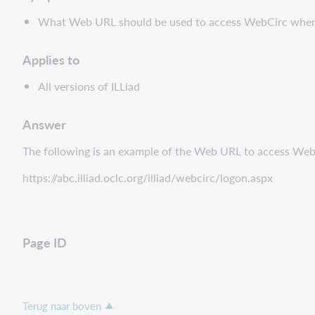
Applies
What Web URL should be used to access WebCirc when 
to
Answer
Applies to
Page
ID
All versions of ILLiad
Answer
The following is an example of the Web URL to access Web
https://abc.illiad.oclc.org/illiad/webcirc/logon.aspx
Page ID
Terug naar boven