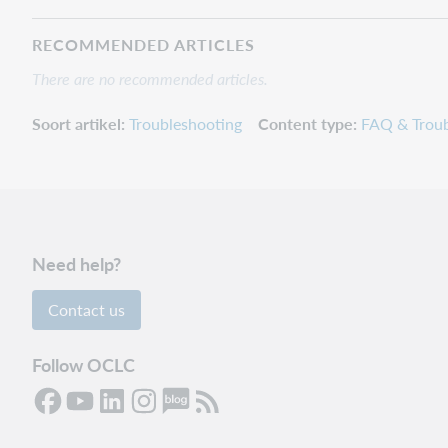
RECOMMENDED ARTICLES
There are no recommended articles.
Soort artikel
Troubleshooting
Content type
FAQ & Troub
Need help?
Contact us
Follow OCLC