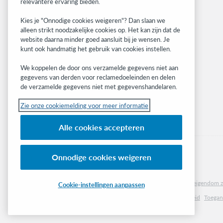
Community
relevantere ervaring bieden.
Research
Kies je "Onnodige cookies weigeren"? Dan slaan we
WebJunction
alleen strikt noodzakelijke cookies op. Het kan zijn dat de
Developer Network
website daarna minder goed aansluit bij je wensen. Je
kunt ook handmatig het gebruik van cookies instellen.
Stay in the know.
We koppelen de door ons verzamelde gegevens niet aan
Get the latest product updates, research,
gegevens van derden voor reclamedoeleinden en delen
de verzamelde gegevens niet met gegevenshandelaren.
events, and much more—right to your inbox.
Zie onze cookiemelding voor meer informatie
Subscribe now
Alle cookies accepteren
Onnodige cookies weigeren
© 2023 OCLC
(Inter)nationale product- en/of dienstnamen die het eigendom zi
Cookie-instellingen aanpassen
Cookiemelding
Lijst met cookies en cookie-instellingen
Privacybeleid
Toegank