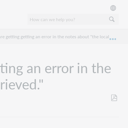
re getting getting an error in the notes about "the local ID could 
Mond
ting an error in the
rieved."
Opslaan
als
pdf