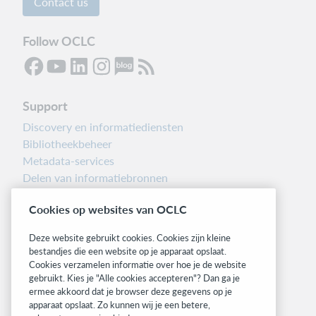
Contact us
Follow OCLC
Support
Discovery en informatiediensten
Bibliotheekbeheer
Metadata-services
Delen van informatiebronnen
Librarians’ Toolbox
Cookies op websites van OCLC
Informatie over releases
System status dashboard
Deze website gebruikt cookies. Cookies zijn kleine
bestandjes die een website op je apparaat opslaat.
Related sites
Cookies verzamelen informatie over hoe je de website
gebruikt. Kies je "Alle cookies accepteren"? Dan ga je
OCLC.org
ermee akkoord dat je browser deze gegevens op je
BibFormats
apparaat opslaat. Zo kunnen wij je een betere,