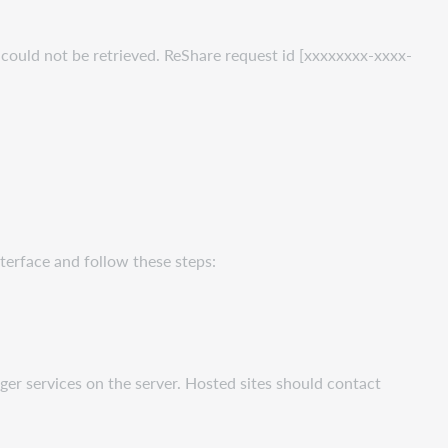
D could not be retrieved. ReShare request id [xxxxxxxx-xxxx-
nterface and follow these steps:
er services on the server. Hosted sites should contact