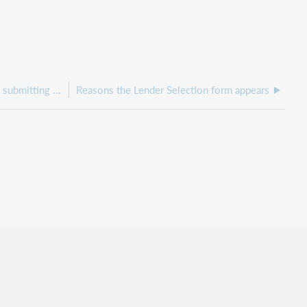
Patrons are being kicked out of ILLiad when submitting requests after EZproxy Authentication
Reasons the Lender Selection form appears