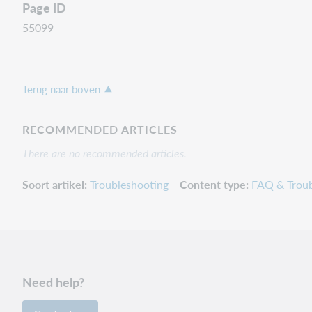
Page ID
55099
Terug naar boven
RECOMMENDED ARTICLES
There are no recommended articles.
Soort artikel
Troubleshooting
Content type
FAQ & Troub
Need help?