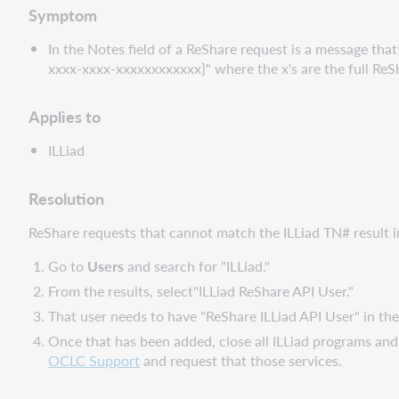
Symptom
In the Notes field of a ReShare request is a message tha
xxxx-xxxx-xxxxxxxxxxxx]" where the x's are the full ReS
Applies to
ILLiad
Resolution
ReShare requests that cannot match the ILLiad TN# result in 
Go to
Users
and search for "ILLiad."
From the results, select"ILLiad ReShare API User."
That user needs to have "ReShare ILLiad API User" in th
Once that has been added, close all ILLiad programs and
OCLC Support
and request that those services.