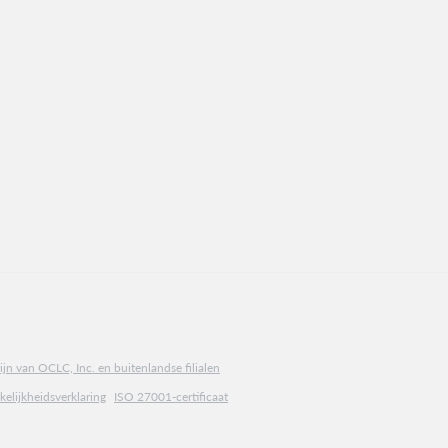
jn van OCLC, Inc. en buitenlandse filialen
elijkheidsverklaring
ISO 27001-certificaat