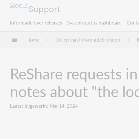
Support
Informatie over releases
System status dashboard
Conta
Mondiale hiërarchie uitvouwen / samenvouwe
Home
Delen van informatiebronnen
I
ReShare requests in 
notes about "the loc
Laatst bijgewerkt
Mar 14, 2024