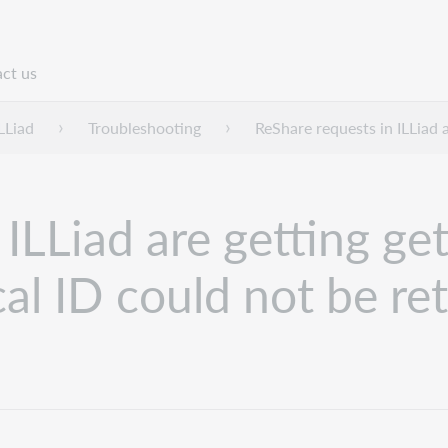
ct us
n
LLiad
Troubleshooting
ReShare requests in ILLiad a
ILLiad are getting get
al ID could not be ret