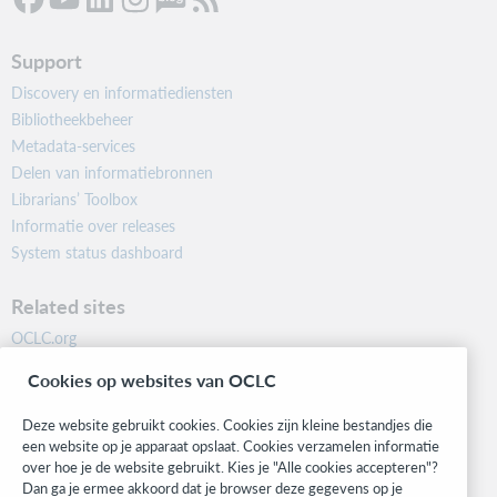
Support
Discovery en informatiediensten
Bibliotheekbeheer
Metadata-services
Delen van informatiebronnen
Librarians’ Toolbox
Informatie over releases
System status dashboard
Related sites
OCLC.org
BibFormats
Cookies op websites van OCLC
Community
Research
Deze website gebruikt cookies. Cookies zijn kleine bestandjes die
WebJunction
een website op je apparaat opslaat. Cookies verzamelen informatie
over hoe je de website gebruikt. Kies je "Alle cookies accepteren"?
Developer Network
Dan ga je ermee akkoord dat je browser deze gegevens op je