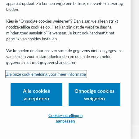
apparaat opslaat. Zo kunnen wij je een betere, relevantere ervaring
Stay in the know.
bieden.
Get the latest product updates, research, events, and much more—
Kies je "Onnodige cookies weigeren"? Dan slaan we alleen strikt
right to your inbox.
noodzakelijke cookies op. Het kan zijn dat de website daarna
minder goed aansluit bij je wensen. Je kunt ook handmatig het
Subscribe now
gebruik van cookies instellen.
We koppelen de door ons verzamelde gegevens niet aan gegevens
van derden voor reclamedoeleinden en delen de verzamelde
gegevens niet met gegevenshandelaren.
Zie onze cookiemelding voor meer informatie
© 2023 OCLC
(Inter)nationale product- en/of dienstnamen die het eigendom zijn van OCLC,
Alle cookies
Onnodige cookies
Inc. en buitenlandse filialen
accepteren
weigeren
Cookiemelding
Lijst met cookies en cookie-instellingen
Privacybeleid
Toegankelijkheidsverklaring
ISO 27001-certificaat
Cookie-instellingen
aanpassen