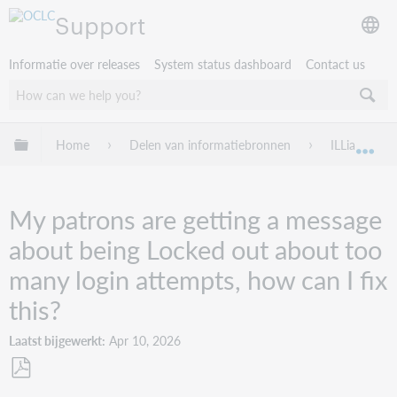
Support
Informatie over releases
System status dashboard
Contact us
Mondiale hiërarchie uitvouwen / samenvouwen
Home
Delen van informatiebronnen
ILLiad
Mon
My patrons are getting a message
about being Locked out about too
many login attempts, how can I fix
this?
Laatst bijgewerkt
Apr 10, 2026
Opslaan