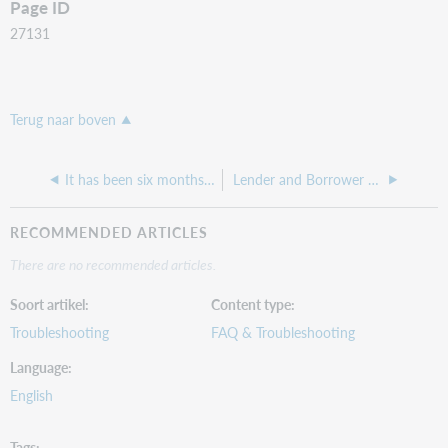
Page ID
27131
Terug naar boven
It has been six months since I upgraded ILLiad and when I sign into ILLiad, I am being asked to change my password
Lender and Borrower unable to update an OCLC request.
RECOMMENDED ARTICLES
There are no recommended articles.
Soort artikel
Content type
Troubleshooting
FAQ & Troubleshooting
Language
English
Tags