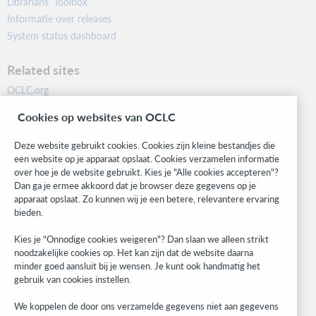
Librarians’ Toolbox
Informatie over releases
System status dashboard
Related sites
OCLC.org
BibFormats
Cookies op websites van OCLC
Community
Research
Deze website gebruikt cookies. Cookies zijn kleine bestandjes die
WebJunction
een website op je apparaat opslaat. Cookies verzamelen informatie
over hoe je de website gebruikt. Kies je "Alle cookies accepteren"?
Developer Network
Dan ga je ermee akkoord dat je browser deze gegevens op je
apparaat opslaat. Zo kunnen wij je een betere, relevantere ervaring
Stay in the know.
bieden.
Get the latest product updates, research, events, and much more—
Kies je "Onnodige cookies weigeren"? Dan slaan we alleen strikt
right to your inbox.
noodzakelijke cookies op. Het kan zijn dat de website daarna
minder goed aansluit bij je wensen. Je kunt ook handmatig het
Subscribe now
gebruik van cookies instellen.
We koppelen de door ons verzamelde gegevens niet aan gegevens