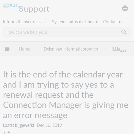
Support
Informatie over releases
System status dashboard
Contact us
Mondiale hiërarchie uitvouwen / samenvouwen
Home
Delen van informatiebronnen
ILLiad
Mon
It is the end of the calendar year
and I am trying to say yes to a
renewal request and the
Connection Manager is giving me
an error message
Laatst bijgewerkt
Dec 16, 2019