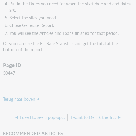
Put in the Dates you need for when the start date and end dates
are.
Select the sites you need.
Chose Generate Report.
You will see the Articles and Loans finished for that period.
Or you can use the Fill Rate Statistics and get the total at the
bottom of the report.
Page ID
30447
Terug naar boven
I used to see a pop-up window when printing asking me if I want to print or cancel, but I cannot see it anymore?
I want to Delink the Transactions from my users, how do I do this if I am a Hosted site?
RECOMMENDED ARTICLES