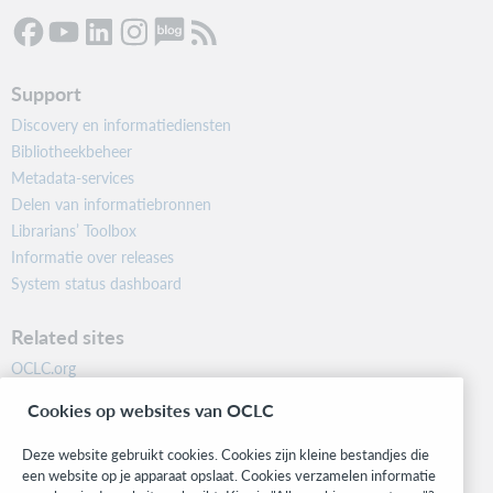
Support
Discovery en informatiediensten
Bibliotheekbeheer
Metadata-services
Delen van informatiebronnen
Librarians’ Toolbox
Informatie over releases
System status dashboard
Related sites
OCLC.org
BibFormats
Cookies op websites van OCLC
Community
Research
Deze website gebruikt cookies. Cookies zijn kleine bestandjes die
WebJunction
een website op je apparaat opslaat. Cookies verzamelen informatie