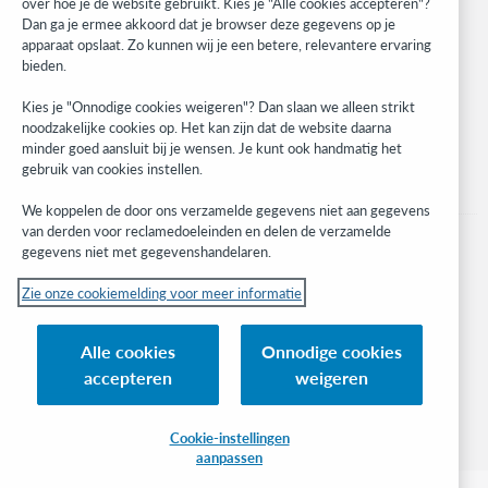
over hoe je de website gebruikt. Kies je "Alle cookies accepteren"?
Developer Network
Dan ga je ermee akkoord dat je browser deze gegevens op je
apparaat opslaat. Zo kunnen wij je een betere, relevantere ervaring
Stay in the know.
bieden.
Get the latest product updates, research, events, and much more—
Kies je "Onnodige cookies weigeren"? Dan slaan we alleen strikt
right to your inbox.
noodzakelijke cookies op. Het kan zijn dat de website daarna
minder goed aansluit bij je wensen. Je kunt ook handmatig het
Subscribe now
gebruik van cookies instellen.
We koppelen de door ons verzamelde gegevens niet aan gegevens
van derden voor reclamedoeleinden en delen de verzamelde
gegevens niet met gegevenshandelaren.
Zie onze cookiemelding voor meer informatie
© 2023 OCLC
(Inter)nationale product- en/of dienstnamen die het eigendom zijn van OCLC,
Alle cookies
Onnodige cookies
Inc. en buitenlandse filialen
accepteren
weigeren
Cookiemelding
Lijst met cookies en cookie-instellingen
Privacybeleid
Toegankelijkheidsverklaring
ISO 27001-certificaat
Cookie-instellingen
aanpassen