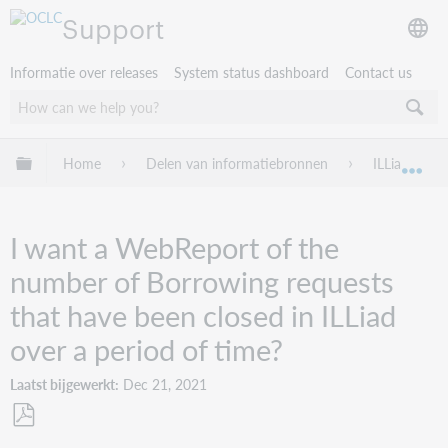
Support
Informatie over releases
System status dashboard
Contact us
Mondiale hiërarchie uitvouwen / samenvouwen
Home
Delen van informatiebronnen
ILLiad
Mon
I want a WebReport of the
number of Borrowing requests
that have been closed in ILLiad
over a period of time?
Laatst bijgewerkt
Dec 21, 2021
Opslaan