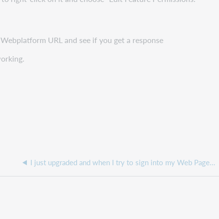
ad Webplatform URL and see if you get a response
working.
I just upgraded and when I try to sign into my Web Page, I am getting a message about the resource has moved or not available