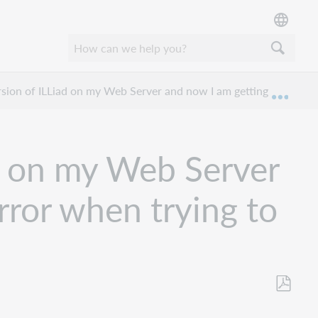
rsion of ILLiad on my Web Server and now I am getting an Intern
Mond
ad on my Web Server
rror when trying to
Opslaan
als