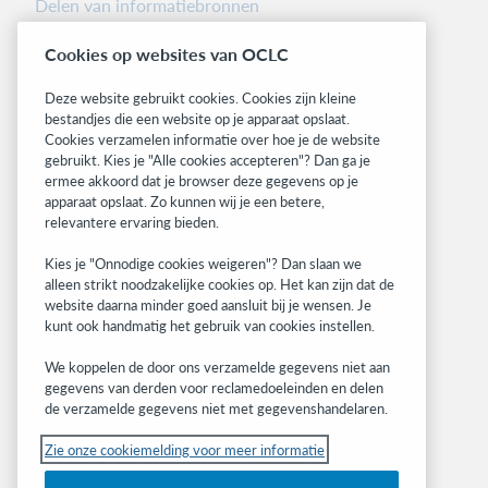
Delen van informatiebronnen
Librarians’ Toolbox
Cookies op websites van OCLC
Informatie over releases
System status dashboard
Deze website gebruikt cookies. Cookies zijn kleine
bestandjes die een website op je apparaat opslaat.
Related sites
Cookies verzamelen informatie over hoe je de website
gebruikt. Kies je "Alle cookies accepteren"? Dan ga je
OCLC.org
ermee akkoord dat je browser deze gegevens op je
BibFormats
apparaat opslaat. Zo kunnen wij je een betere,
Community
relevantere ervaring bieden.
Research
Kies je "Onnodige cookies weigeren"? Dan slaan we
WebJunction
alleen strikt noodzakelijke cookies op. Het kan zijn dat de
Developer Network
website daarna minder goed aansluit bij je wensen. Je
kunt ook handmatig het gebruik van cookies instellen.
Stay in the know.
We koppelen de door ons verzamelde gegevens niet aan
Get the latest product updates, research,
gegevens van derden voor reclamedoeleinden en delen
de verzamelde gegevens niet met gegevenshandelaren.
events, and much more—right to your inbox.
Zie onze cookiemelding voor meer informatie
Subscribe now