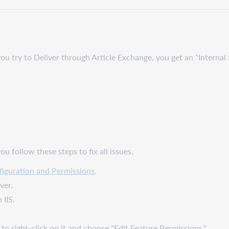
u try to Deliver through Article Exchange, you get an "Internal
u follow these steps to fix all issues.
figuration and Permissions
.
ver.
 IIS.
to right-click on it and choose "Edit Feature Permissions."