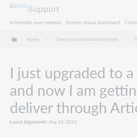
Support
Informatie over releases
System status dashboard
Conta
Mondiale hiërarchie uitvouwen / samenvouwe
Home
Delen van informatiebronnen
I
I just upgraded to 
and now I am gettin
deliver through Art
Laatst bijgewerkt
Aug 26, 2022