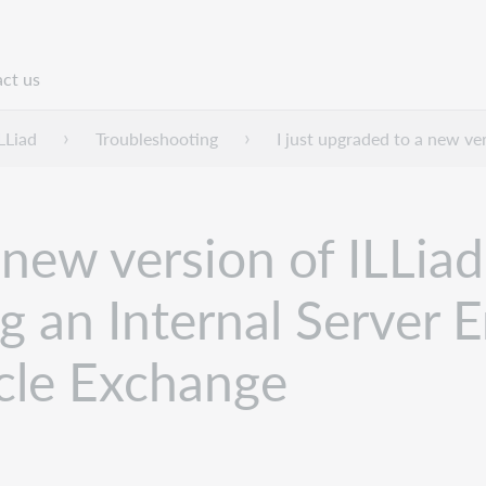
ct us
n
LLiad
Troubleshooting
I just upgraded to a new ve
a new version of ILLi
g an Internal Server E
icle Exchange