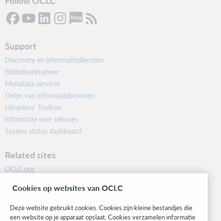
Follow OCLC
Support
Discovery en informatiediensten
Bibliotheekbeheer
Metadata-services
Delen van informatiebronnen
Librarians’ Toolbox
Informatie over releases
System status dashboard
Related sites
OCLC.org
BibFormats
Cookies op websites van OCLC
Community
Research
Deze website gebruikt cookies. Cookies zijn kleine bestandjes die
WebJunction
een website op je apparaat opslaat. Cookies verzamelen informatie