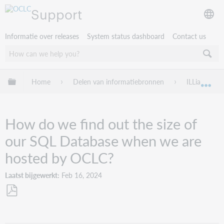
Support
Informatie over releases
System status dashboard
Contact us
Mondiale hiërarchie uitvouwen / samenvouwen
Home
Delen van informatiebronnen
ILLiad
Mon
How do we find out the size of
our SQL Database when we are
hosted by OCLC?
Laatst bijgewerkt
Feb 16, 2024
Opslaan
als