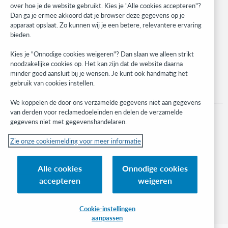
over hoe je de website gebruikt. Kies je "Alle cookies accepteren"?
Developer Network
Dan ga je ermee akkoord dat je browser deze gegevens op je
apparaat opslaat. Zo kunnen wij je een betere, relevantere ervaring
Stay in the know.
bieden.
Get the latest product updates, research, events, and much more—
Kies je "Onnodige cookies weigeren"? Dan slaan we alleen strikt
right to your inbox.
noodzakelijke cookies op. Het kan zijn dat de website daarna
minder goed aansluit bij je wensen. Je kunt ook handmatig het
Subscribe now
gebruik van cookies instellen.
We koppelen de door ons verzamelde gegevens niet aan gegevens
van derden voor reclamedoeleinden en delen de verzamelde
gegevens niet met gegevenshandelaren.
Zie onze cookiemelding voor meer informatie
© 2023 OCLC
(Inter)nationale product- en/of dienstnamen die het eigendom zijn van OCLC,
Alle cookies
Onnodige cookies
Inc. en buitenlandse filialen
accepteren
weigeren
Cookiemelding
Lijst met cookies en cookie-instellingen
Privacybeleid
Toegankelijkheidsverklaring
ISO 27001-certificaat
Cookie-instellingen
aanpassen