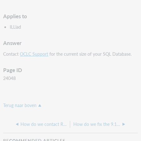
pdf
Applies to
ILLiad
Answer
Contact
OCLC Support
for the current size of your SQL Database.
Page ID
24048
Terug naar boven
How do we contact RAPID for ILLiad questions?
How do we fix the 9.1 Web pages notes field that is showing an incorrect time?
RECOMMENDED ARTICLES