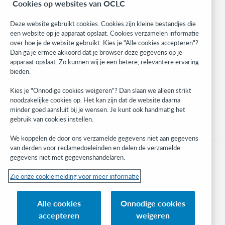
Cookies op websites van OCLC
Community
Research
Deze website gebruikt cookies. Cookies zijn kleine bestandjes die
WebJunction
een website op je apparaat opslaat. Cookies verzamelen informatie
over hoe je de website gebruikt. Kies je "Alle cookies accepteren"?
Developer Network
Dan ga je ermee akkoord dat je browser deze gegevens op je
apparaat opslaat. Zo kunnen wij je een betere, relevantere ervaring
Stay in the know.
bieden.
Get the latest product updates, research, events, and much more—
Kies je "Onnodige cookies weigeren"? Dan slaan we alleen strikt
right to your inbox.
noodzakelijke cookies op. Het kan zijn dat de website daarna
minder goed aansluit bij je wensen. Je kunt ook handmatig het
Subscribe now
gebruik van cookies instellen.
We koppelen de door ons verzamelde gegevens niet aan gegevens
van derden voor reclamedoeleinden en delen de verzamelde
gegevens niet met gegevenshandelaren.
Zie onze cookiemelding voor meer informatie
© 2023 OCLC
(Inter)nationale product- en/of dienstnamen die het eigendom zijn van OCLC,
Alle cookies
Onnodige cookies
Inc. en buitenlandse filialen
accepteren
weigeren
Cookiemelding
Lijst met cookies en cookie-instellingen
Privacybeleid