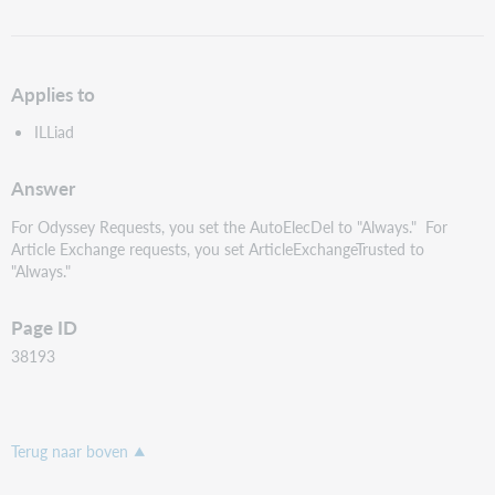
als
pdf
Applies to
ILLiad
Answer
For Odyssey Requests, you set the AutoElecDel to "Always." For
Article Exchange requests, you set ArticleExchangeTrusted to
"Always."
Page ID
38193
Terug naar boven