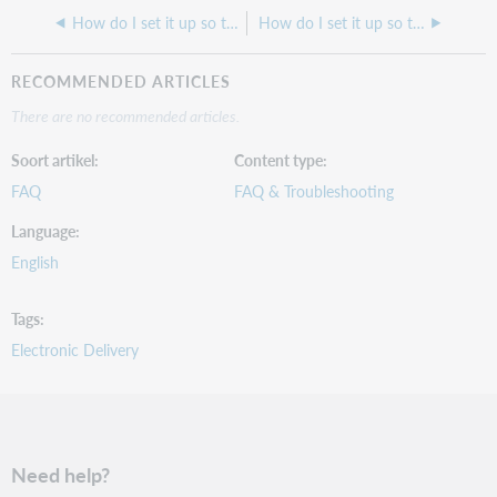
How do I set it up so that Odyssey Requests are no longer sent automatically to the patron?
How do I set it up so that the Docline Scripts Auto Update when I open up the ILLiad Client?
RECOMMENDED ARTICLES
There are no recommended articles.
Soort artikel
Content type
FAQ
FAQ & Troubleshooting
Language
English
Tags
Electronic Delivery
Need help?