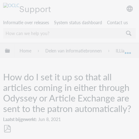
Support
Informatie over releases
System status dashboard
Contact us
Mondiale hiërarchie uitvouwen / samenvouwen
Home
Delen van informatiebronnen
ILLiad
Mon
How do I set it up so that all
articles coming in either through
Odyssey or Article Exchange are
sent to the patron automatically?
Laatst bijgewerkt
Jun 8, 2021
Opslaan