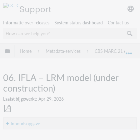
Support
Informatie over releases
System status dashboard
Contact us
Mondiale hiërarchie uitvouwen / samenvouwen
Home
Metadata-services
CBS MARC 21 databas
Mon
06. IFLA – LRM model (under
construction)
Laatst bijgewerkt
Apr 29, 2026
Opslaan
als
Inhoudsopgave
No
pdf
headers