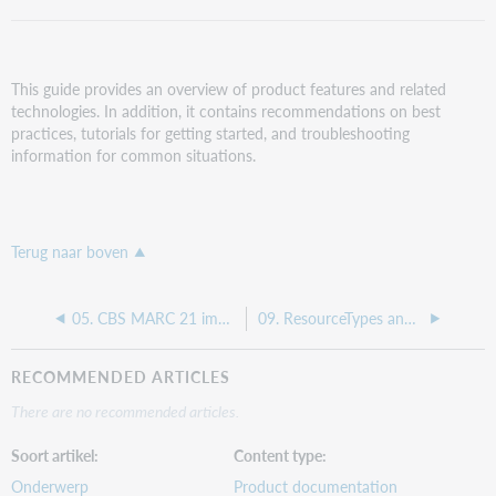
This guide provides an overview of product features and related
technologies. In addition, it contains recommendations on best
practices, tutorials for getting started, and troubleshooting
information for common situations.
Terug naar boven
05. CBS MARC 21 import and export
09. ResourceTypes and CCWeb templates
RECOMMENDED ARTICLES
There are no recommended articles.
Soort artikel
Content type
Onderwerp
Product documentation