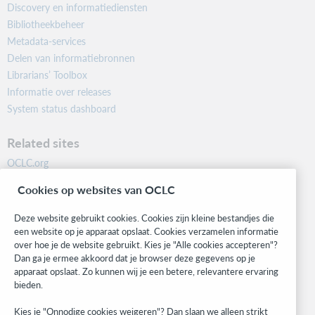
Discovery en informatiediensten
Bibliotheekbeheer
Metadata-services
Delen van informatiebronnen
Librarians’ Toolbox
Informatie over releases
System status dashboard
Related sites
OCLC.org
BibFormats
Cookies op websites van OCLC
Community
Research
Deze website gebruikt cookies. Cookies zijn kleine bestandjes die
WebJunction
een website op je apparaat opslaat. Cookies verzamelen informatie
over hoe je de website gebruikt. Kies je "Alle cookies accepteren"?
Developer Network
Dan ga je ermee akkoord dat je browser deze gegevens op je
apparaat opslaat. Zo kunnen wij je een betere, relevantere ervaring
Stay in the know.
bieden.
Get the latest product updates, research, events, and much more—
Kies je "Onnodige cookies weigeren"? Dan slaan we alleen strikt