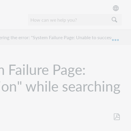
ing the error: "System Failure Page: Unable to successfully co
Mond
 Failure Page:
ion" while searching
Opslaan
als