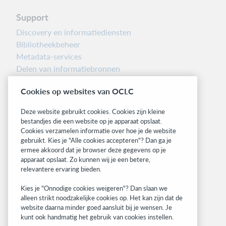
Support
Discovery en informatiediensten
Bibliotheekbeheer
Metadata-services
Delen van informatiebronnen
Librarians’ Toolbox
Cookies op websites van OCLC
Informatie over releases
System status dashboard
Deze website gebruikt cookies. Cookies zijn kleine
bestandjes die een website op je apparaat opslaat.
Related sites
Cookies verzamelen informatie over hoe je de website
gebruikt. Kies je "Alle cookies accepteren"? Dan ga je
OCLC.org
ermee akkoord dat je browser deze gegevens op je
BibFormats
apparaat opslaat. Zo kunnen wij je een betere,
Community
relevantere ervaring bieden.
Research
Kies je "Onnodige cookies weigeren"? Dan slaan we
WebJunction
alleen strikt noodzakelijke cookies op. Het kan zijn dat de
Developer Network
website daarna minder goed aansluit bij je wensen. Je
kunt ook handmatig het gebruik van cookies instellen.