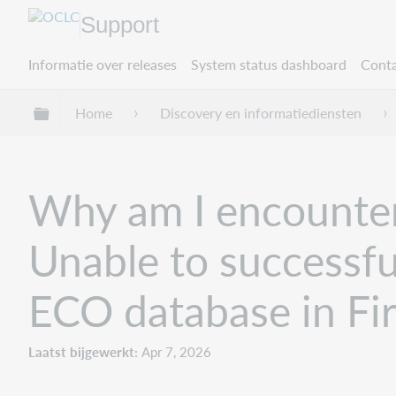
Support
Informatie over releases
System status dashboard
Conta
Mondiale hiërarchie uitvouwen / samenvouwe
Home
Discovery en informatiediensten
Why am I encounteri
Unable to successfu
ECO database in Fi
Laatst bijgewerkt
Apr 7, 2026