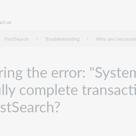
ct us
n
FirstSearch
Troubleshooting
Why am I encounter
ng the error: "System
lly complete transact
rstSearch?