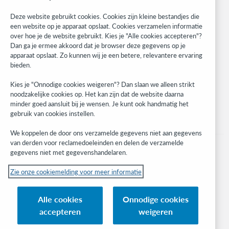
Community
Research
Deze website gebruikt cookies. Cookies zijn kleine bestandjes die
WebJunction
een website op je apparaat opslaat. Cookies verzamelen informatie
over hoe je de website gebruikt. Kies je "Alle cookies accepteren"?
Developer Network
Dan ga je ermee akkoord dat je browser deze gegevens op je
apparaat opslaat. Zo kunnen wij je een betere, relevantere ervaring
Stay in the know.
bieden.
Get the latest product updates, research, events, and much more—
Kies je "Onnodige cookies weigeren"? Dan slaan we alleen strikt
right to your inbox.
noodzakelijke cookies op. Het kan zijn dat de website daarna
minder goed aansluit bij je wensen. Je kunt ook handmatig het
Subscribe now
gebruik van cookies instellen.
We koppelen de door ons verzamelde gegevens niet aan gegevens
van derden voor reclamedoeleinden en delen de verzamelde
gegevens niet met gegevenshandelaren.
Zie onze cookiemelding voor meer informatie
© 2023 OCLC
(Inter)nationale product- en/of dienstnamen die het eigendom zijn van OCLC,
Alle cookies
Onnodige cookies
Inc. en buitenlandse filialen
accepteren
weigeren
Cookiemelding
Lijst met cookies en cookie-instellingen
Privacybeleid