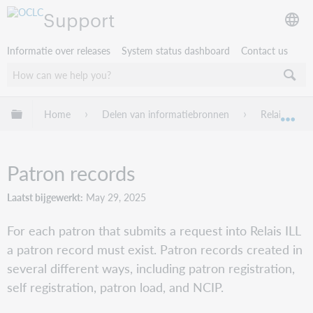
Support
Informatie over releases
System status dashboard
Contact us
Mondiale hiërarchie uitvouwen / samenvouwen
Home
Delen van informatiebronnen
Relais ILL
Mon
Patron records
Laatst bijgewerkt
May 29, 2025
For each patron that submits a request into Relais ILL
a patron record must exist. Patron records created in
several different ways, including patron registration,
self registration, patron load, and NCIP.