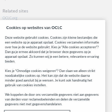
Related sites
OCLC.org
BibFormats
Cookies op websites van OCLC
Community
Research
Deze website gebruikt cookies. Cookies zijn kleine bestandjes die
WebJunction
een website op je apparaat opslaat. Cookies verzamelen informatie
over hoe je de website gebruikt. Kies je "Alle cookies accepteren"?
Developer Network
Dan ga je ermee akkoord dat je browser deze gegevens op je
apparaat opslaat. Zo kunnen wij je een betere, relevantere ervaring
Stay in the know.
bieden.
Get the latest product updates, research, events, and much more—
Kies je "Onnodige cookies weigeren"? Dan slaan we alleen strikt
right to your inbox.
noodzakelijke cookies op. Het kan zijn dat de website daarna
minder goed aansluit bij je wensen. Je kunt ook handmatig het
Subscribe now
gebruik van cookies instellen.
We koppelen de door ons verzamelde gegevens niet aan gegevens
van derden voor reclamedoeleinden en delen de verzamelde
gegevens niet met gegevenshandelaren.