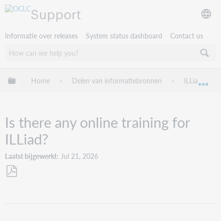
Support
Informatie over releases
System status dashboard
Contact us
Mondiale hiërarchie uitvouwen / samenvouwen
Home
Delen van informatiebronnen
ILLiad
Mon
Is there any online training for
ILLiad?
Laatst bijgewerkt
Jul 21, 2026
Opslaan
als
pdf