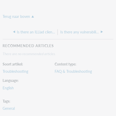
Terug naar boven
Is there an ILLiad client for Mac users?
Is there any vulnerability to ILLiad with the Log4J or the CVE-2021-44228 vulnerability?
RECOMMENDED ARTICLES
There are no recommended articles.
Soort artikel
Content type
Troubleshooting
FAQ & Troubleshooting
Language
English
Tags
General