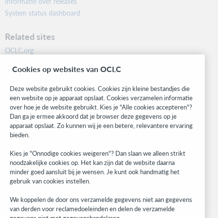
Informatie over releases
System status dashboard
Related sites
OCLC.org
BibFormats
Cookies op websites van OCLC
Community
Research
Deze website gebruikt cookies. Cookies zijn kleine bestandjes die
WebJunction
een website op je apparaat opslaat. Cookies verzamelen informatie
over hoe je de website gebruikt. Kies je "Alle cookies accepteren"?
Developer Network
Dan ga je ermee akkoord dat je browser deze gegevens op je
apparaat opslaat. Zo kunnen wij je een betere, relevantere ervaring
Stay in the know.
bieden.
Get the latest product updates, research, events, and much more—
Kies je "Onnodige cookies weigeren"? Dan slaan we alleen strikt
right to your inbox.
noodzakelijke cookies op. Het kan zijn dat de website daarna
minder goed aansluit bij je wensen. Je kunt ook handmatig het
Subscribe now
gebruik van cookies instellen.
We koppelen de door ons verzamelde gegevens niet aan gegevens
van derden voor reclamedoeleinden en delen de verzamelde
gegevens niet met gegevenshandelaren.