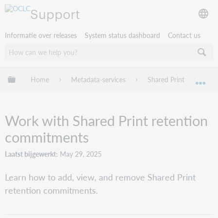
Support
Informatie over releases
System status dashboard
Contact us
Mondiale hiërarchie uitvouwen / samenvouwen
Home
Metadata-services
Shared Print
Wor
Mon
Work with Shared Print retention
commitments
Laatst bijgewerkt
May 29, 2025
Learn how to add, view, and remove Shared Print
retention commitments.