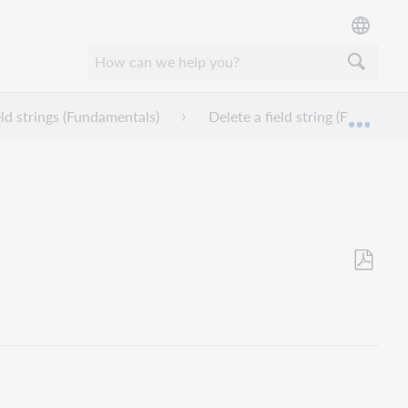
eld strings (Fundamentals)
Delete a field string (Fundament
Mond
Opslaan
als
pdf