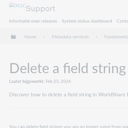
Support
Informatie over releases
System status dashboard
Conta
Mondiale hiërarchie uitvouwen / samenvouwe
Home
Metadata-services
Fundamenta
Delete a field strin
Laatst bijgewerkt
Feb 23, 2024
Discover how to delete a field string in WorldShar
You can delete field strings you are no longer using from your