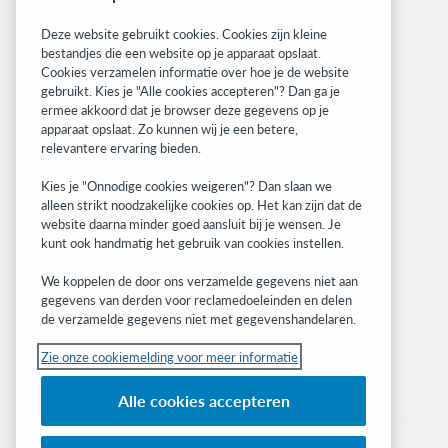
System status dashboard
Deze website gebruikt cookies. Cookies zijn kleine
bestandjes die een website op je apparaat opslaat.
Related sites
Cookies verzamelen informatie over hoe je de website
gebruikt. Kies je "Alle cookies accepteren"? Dan ga je
OCLC.org
ermee akkoord dat je browser deze gegevens op je
BibFormats
apparaat opslaat. Zo kunnen wij je een betere,
Community
relevantere ervaring bieden.
Research
Kies je "Onnodige cookies weigeren"? Dan slaan we
WebJunction
alleen strikt noodzakelijke cookies op. Het kan zijn dat de
Developer Network
website daarna minder goed aansluit bij je wensen. Je
kunt ook handmatig het gebruik van cookies instellen.
Stay in the know.
We koppelen de door ons verzamelde gegevens niet aan
Get the latest product updates, research,
gegevens van derden voor reclamedoeleinden en delen
de verzamelde gegevens niet met gegevenshandelaren.
events, and much more—right to your inbox.
Zie onze cookiemelding voor meer informatie
Subscribe now
Alle cookies accepteren