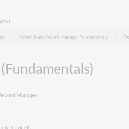
ct us
n
ls
WorldShare Record Manager Fundamentals
Fi
g (Fundamentals)
e Record Manager.
 field string list.