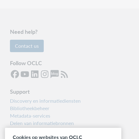
Need help?
Contact us
Follow OCLC
Support
Discovery en informatiediensten
Bibliotheekbeheer
Metadata-services
Delen van informatiebronnen
Librarians’ Toolbox
Cookies op websites van OCLC
Informatie over releases