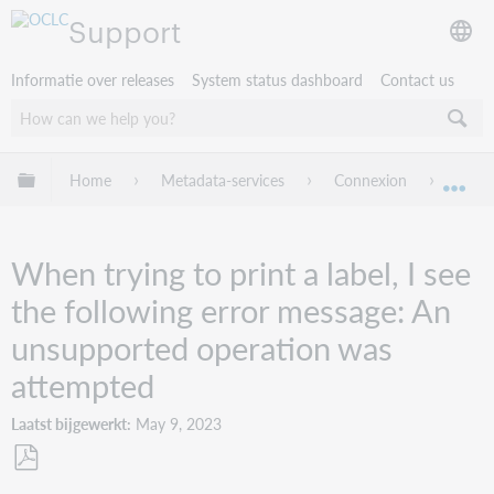
Support
Informatie over releases
System status dashboard
Contact us
Mondiale hiërarchie uitvouwen / samenvouwen
Home
Metadata-services
Connexion
Troub
Mon
When trying to print a label, I see
the following error message: An
unsupported operation was
attempted
Laatst bijgewerkt
May 9, 2023
Opslaan