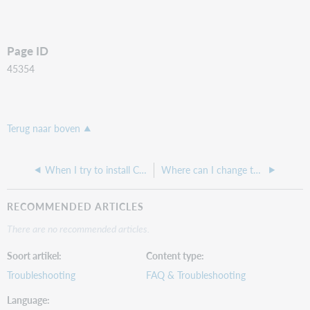
Page ID
45354
Terug naar boven
When I try to install Connexion client, I get an install screen for Label program or Aleph
Where can I change the Operator name assigned to my Cataloging Authorization number?
RECOMMENDED ARTICLES
There are no recommended articles.
Soort artikel
Content type
Troubleshooting
FAQ & Troubleshooting
Language