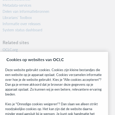
Metadata-services
Delen van informatiebronnen
Librarians’ Toolbox
Informatie over releases
System status dashboard
Related sites
OCLC.org
BibFormats
Cookies op websites van OCLC
Community
Research
Deze website gebruikt cookies. Cookies zijn kleine bestandjes die
WebJunction
een website op je apparaat opslaat. Cookies verzamelen informatie
over hoe je de website gebruikt. Kies je "Alle cookies accepteren"?
Developer Network
Dan ga je ermee akkoord dat je browser deze gegevens op je
apparaat opslaat. Zo kunnen wij je een betere, relevantere ervaring
Stay in the know.
bieden.
Get the latest product updates, research, events, and much more—
Kies je "Onnodige cookies weigeren"? Dan slaan we alleen strikt
right to your inbox.
noodzakelijke cookies op. Het kan zijn dat de website daarna
minder goed aansluit bij je wensen. Je kunt ook handmatig het