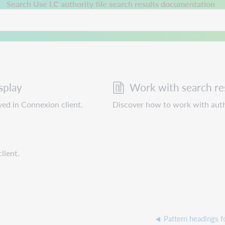
 a new tab.
Search Use LC authority file search results documentation
splay
Work with search re
yed in Connexion client.
Discover how to work with autho
lient.
Pattern headings f