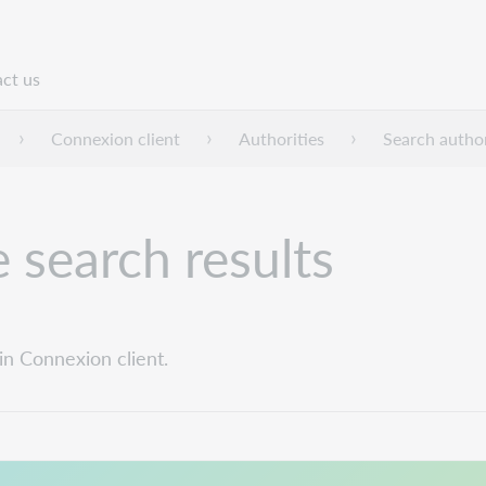
ct us
n
Connexion client
Authorities
Search authori
e search results
in Connexion client.