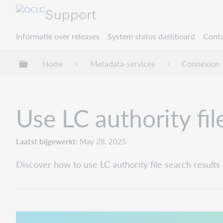
Support
Informatie over releases
System status dashboard
Conta
Mondiale hiërarchie uitvouwen / samenvouwe
Home
Metadata-services
Connexion
Use LC authority fil
Laatst bijgewerkt
May 28, 2025
Discover how to use LC authority file search results 