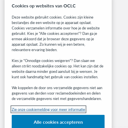
Cookies op websites van OCLC
Informatie over releases
System status dashboard
Deze website gebruikt cookies. Cookies zijn kleine
bestandjes die een website op je apparaat opslaat.
Related sites
Cookies verzamelen informatie over hoe je de website
gebruikt. Kies je "Alle cookies accepteren"? Dan ga je
OCLC.org
ermee akkoord dat je browser deze gegevens op je
BibFormats
apparaat opslaat. Zo kunnen wij je een betere,
Community
relevantere ervaring bieden.
Research
Kies je "Onnodige cookies weigeren"? Dan slaan we
WebJunction
alleen strikt noodzakelijke cookies op. Het kan zijn dat de
Developer Network
website daarna minder goed aansluit bij je wensen. Je
kunt ook handmatig het gebruik van cookies instellen.
Stay in the know.
We koppelen de door ons verzamelde gegevens niet aan
Get the latest product updates, research,
gegevens van derden voor reclamedoeleinden en delen
de verzamelde gegevens niet met gegevenshandelaren.
events, and much more—right to your inbox.
Zie onze cookiemelding voor meer informatie
Subscribe now
Alle cookies accepteren