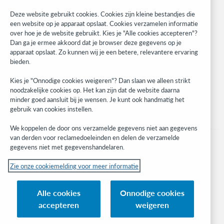
Research
Deze website gebruikt cookies. Cookies zijn kleine bestandjes die
WebJunction
een website op je apparaat opslaat. Cookies verzamelen informatie
over hoe je de website gebruikt. Kies je "Alle cookies accepteren"?
Developer Network
Dan ga je ermee akkoord dat je browser deze gegevens op je
apparaat opslaat. Zo kunnen wij je een betere, relevantere ervaring
Stay in the know.
bieden.
Get the latest product updates, research, events, and much more—
Kies je "Onnodige cookies weigeren"? Dan slaan we alleen strikt
right to your inbox.
noodzakelijke cookies op. Het kan zijn dat de website daarna
minder goed aansluit bij je wensen. Je kunt ook handmatig het
Subscribe now
gebruik van cookies instellen.
We koppelen de door ons verzamelde gegevens niet aan gegevens
van derden voor reclamedoeleinden en delen de verzamelde
gegevens niet met gegevenshandelaren.
Zie onze cookiemelding voor meer informatie
© 2023 OCLC
(Inter)nationale product- en/of dienstnamen die het eigendom zijn van OCLC,
Alle cookies
Onnodige cookies
Inc. en buitenlandse filialen
accepteren
weigeren
Cookiemelding
Lijst met cookies en cookie-instellingen
Privacybeleid
Toegankelijkheidsverklaring
ISO 27001-certificaat