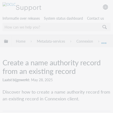
Support
Informatie over releases
System status dashboard
Contact us
Mondiale hiërarchie uitvouwen / samenvouwen
Home
Metadata-services
Connexion
Conne
Mon
Create a name authority record
from an existing record
Laatst bijgewerkt
May 28, 2025
Discover how to create a name authority record from
an existing record in Connexion client.