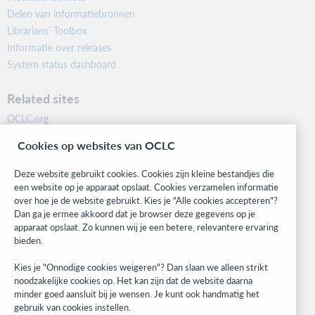
Delen van informatiebronnen
Librarians’ Toolbox
Informatie over releases
System status dashboard
Related sites
OCLC.org
BibFormats
Cookies op websites van OCLC
Community
Research
Deze website gebruikt cookies. Cookies zijn kleine bestandjes die
WebJunction
een website op je apparaat opslaat. Cookies verzamelen informatie
over hoe je de website gebruikt. Kies je "Alle cookies accepteren"?
Developer Network
Dan ga je ermee akkoord dat je browser deze gegevens op je
apparaat opslaat. Zo kunnen wij je een betere, relevantere ervaring
Stay in the know.
bieden.
Get the latest product updates, research, events, and much more—
Kies je "Onnodige cookies weigeren"? Dan slaan we alleen strikt
right to your inbox.
noodzakelijke cookies op. Het kan zijn dat de website daarna
minder goed aansluit bij je wensen. Je kunt ook handmatig het
Subscribe now
gebruik van cookies instellen.