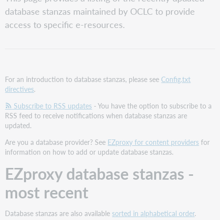
database
database stanzas maintained by OCLC to provide
stanzas
-
access to specific e-resources.
most
recent
Recently
updated
database
For an introduction to database stanzas, please see
Config.txt
stanzas
directives
.
(this
month)
Subscribe to RSS updates
- You have the option to subscribe to a
RSS feed to receive notifications when database stanzas are
Past
updated.
updates
(previous
Are you a database provider? See
EZproxy for content providers
for
two
information on how to add or update database stanzas.
months)
EZproxy database stanzas -
most recent
Database stanzas are also available
sorted in alphabetical order
.