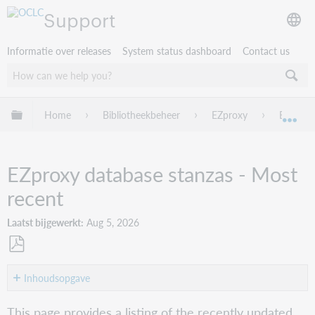
Support
Informatie over releases
System status dashboard
Contact us
Mondiale hiërarchie uitvouwen / samenvouwen
Home
Bibliotheekbeheer
EZproxy
EZproxy
Mon
EZproxy database stanzas - Most
recent
Laatst bijgewerkt
Aug 5, 2026
Opslaan
als
Inhoudsopgave
pdf
EZproxy
This page provides a listing of the recently updated