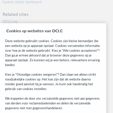
System status dashboard
Related sites
OCLC.org
BibFormats
Cookies op websites van OCLC
Community
Research
Deze website gebruikt cookies. Cookies zijn kleine bestandjes die
WebJunction
een website op je apparaat opslaat. Cookies verzamelen informatie
over hoe je de website gebruikt. Kies je "Alle cookies accepteren"?
Developer Network
Dan ga je ermee akkoord dat je browser deze gegevens op je
apparaat opslaat. Zo kunnen wij je een betere, relevantere ervaring
Stay in the know.
bieden.
Get the latest product updates, research, events, and much more—
Kies je "Onnodige cookies weigeren"? Dan slaan we alleen strikt
right to your inbox.
noodzakelijke cookies op. Het kan zijn dat de website daarna
minder goed aansluit bij je wensen. Je kunt ook handmatig het
Subscribe now
gebruik van cookies instellen.
We koppelen de door ons verzamelde gegevens niet aan gegevens
van derden voor reclamedoeleinden en delen de verzamelde
gegevens niet met gegevenshandelaren.