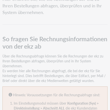
fragen
Ihren Bestellungen abfragen, überprüfen und in Ihr
Sie
Rechnungsinformationen
System übernehmen.
von
der
ekz
ab
So fragen Sie Rechnungsinformationen
Registerkarte
Rechnungsabfrage
von der ekz ab
Registerkarte
Optionen
Über die Rechnungsabfrage können Sie die Rechnungen der ekz zu
Ihren Bestellungen abfragen, überprüfen und in Ihr System
übernehmen.
Es werden hier alle Rechnungen abgefragt, die bei der ekz für Sie
hinterlegt sind. Dies betrifft Bestellungen, die über Edifact, per Mail /
Brief oder direkt über die ekz Medienwelten getätigt wurden.
Hinweis:
Voraussetzungen für die Rechnungsabfrage sind:
Im Einstellungsmodul müssen über
Konfiguration (Sys) >
Direkteinstellung > Abschnitt ALL
die ekz Kundendaten