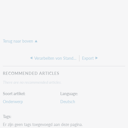
Terug naar boven
Verarbeiten von Standing Order Informationen über die erweiterte Schnittstelle
Export
RECOMMENDED ARTICLES
There are no recommended articles.
Soort artikel
Language
Onderwerp
Deutsch
Tags
Er zijn geen tags toegevoegd aan deze pagina.