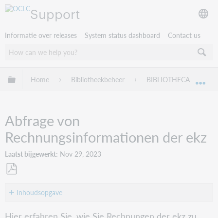
Support
Informatie over releases
System status dashboard
Contact us
Mondiale hiërarchie uitvouwen / samenvouwen
Home
Bibliotheekbeheer
BIBLIOTHECA
B
Mon
Abfrage von
Rechnungsinformationen der ekz
Laatst bijgewerkt
Nov 29, 2023
Opslaan
als
Inhoudsopgave
pdf
So
Hier erfahren Sie, wie Sie Rechnungen der ekz zu