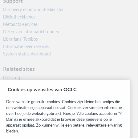
Support
Discovery en informatiediensten
Bibliotheekbeheer
Metadata-services
Delen van informatiebronnen
Librarians’ Toolbox
Informatie over releases
System status dashboard
Related sites
OCLC.org
BibFormats
Cookies op websites van OCLC
Community
Research
Deze website gebruikt cookies. Cookies zijn kleine bestandjes die
WebJunction
een website op je apparaat opslaat. Cookies verzamelen informatie
over hoe je de website gebruikt. Kies je "Alle cookies accepteren"?
Developer Network
Dan ga je ermee akkoord dat je browser deze gegevens op je
apparaat opslaat. Zo kunnen wij je een betere, relevantere ervaring
Stay in the know.
bieden.