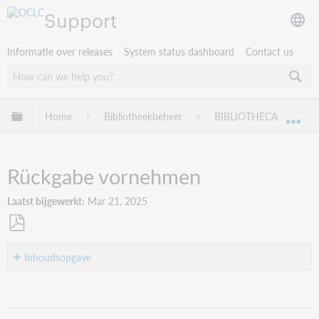
Support
Informatie over releases
System status dashboard
Contact us
Mondiale hiërarchie uitvouwen / samenvouwen
Home
Bibliotheekbeheer
BIBLIOTHECA
B
Mon
Rückgabe vornehmen
Laatst bijgewerkt
Mar 21, 2025
Opslaan
als
Inhoudsopgave
pdf
Rückgabe