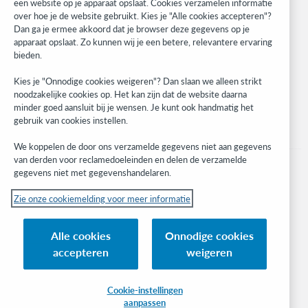
WebJunction
een website op je apparaat opslaat. Cookies verzamelen informatie
over hoe je de website gebruikt. Kies je "Alle cookies accepteren"?
Developer Network
Dan ga je ermee akkoord dat je browser deze gegevens op je
apparaat opslaat. Zo kunnen wij je een betere, relevantere ervaring
Stay in the know.
bieden.
Get the latest product updates, research, events, and much more—
Kies je "Onnodige cookies weigeren"? Dan slaan we alleen strikt
right to your inbox.
noodzakelijke cookies op. Het kan zijn dat de website daarna
minder goed aansluit bij je wensen. Je kunt ook handmatig het
Subscribe now
gebruik van cookies instellen.
We koppelen de door ons verzamelde gegevens niet aan gegevens
van derden voor reclamedoeleinden en delen de verzamelde
gegevens niet met gegevenshandelaren.
Zie onze cookiemelding voor meer informatie
© 2023 OCLC
(Inter)nationale product- en/of dienstnamen die het eigendom zijn van OCLC,
Alle cookies
Onnodige cookies
Inc. en buitenlandse filialen
accepteren
weigeren
Cookiemelding
Lijst met cookies en cookie-instellingen
Privacybeleid
Toegankelijkheidsverklaring
ISO 27001-certificaat
Cookie-instellingen
aanpassen