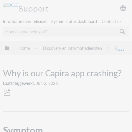
Support
Informatie over releases
System status dashboard
Contact us
Mondiale hiërarchie uitvouwen / samenvouwen
Home
Discovery en informatiediensten
Capira
Mon
Why is our Capira app crashing?
Laatst bijgewerkt
Jun 2, 2026
Opslaan
als
pdf
Symptom