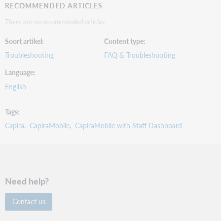
RECOMMENDED ARTICLES
There are no recommended articles.
Soort artikel
Content type
Troubleshooting
FAQ & Troubleshooting
Language
English
Tags
Capira
CapiraMobile
CapiraMobile with Staff Dashboard
Need help?
Contact us