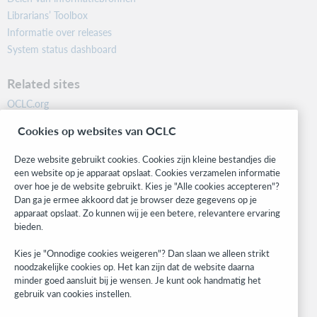
Librarians’ Toolbox
Informatie over releases
System status dashboard
Related sites
OCLC.org
BibFormats
Cookies op websites van OCLC
Community
Research
Deze website gebruikt cookies. Cookies zijn kleine bestandjes die
WebJunction
een website op je apparaat opslaat. Cookies verzamelen informatie
over hoe je de website gebruikt. Kies je "Alle cookies accepteren"?
Developer Network
Dan ga je ermee akkoord dat je browser deze gegevens op je
apparaat opslaat. Zo kunnen wij je een betere, relevantere ervaring
Stay in the know.
bieden.
Get the latest product updates, research, events, and much more—
Kies je "Onnodige cookies weigeren"? Dan slaan we alleen strikt
right to your inbox.
noodzakelijke cookies op. Het kan zijn dat de website daarna
minder goed aansluit bij je wensen. Je kunt ook handmatig het
Subscribe now
gebruik van cookies instellen.