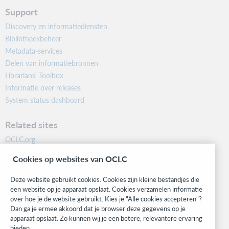
Support
Discovery en informatiediensten
Bibliotheekbeheer
Metadata-services
Delen van informatiebronnen
Librarians’ Toolbox
Informatie over releases
System status dashboard
Related sites
OCLC.org
BibFormats
Cookies op websites van OCLC
Community
Research
Deze website gebruikt cookies. Cookies zijn kleine bestandjes die
WebJunction
een website op je apparaat opslaat. Cookies verzamelen informatie
over hoe je de website gebruikt. Kies je "Alle cookies accepteren"?
Developer Network
Dan ga je ermee akkoord dat je browser deze gegevens op je
apparaat opslaat. Zo kunnen wij je een betere, relevantere ervaring
Stay in the know.
bieden.