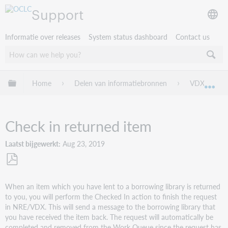
Support
Informatie over releases
System status dashboard
Contact us
Mondiale hiërarchie uitvouwen / samenvouwen
Home
Delen van informatiebronnen
VDX
Mon
Check in returned item
Laatst bijgewerkt
Aug 23, 2019
Opslaan
als
When an item which you have lent to a borrowing library is returned
pdf
to you, you will perform the Checked In action to finish the request
in NRE/VDX. This will send a message to the borrowing library that
you have received the item back. The request will automatically be
completed and removed from the Work Queue since the request has