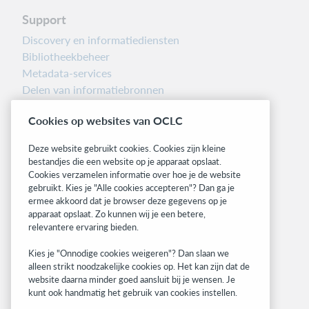
Support
Discovery en informatiediensten
Bibliotheekbeheer
Metadata-services
Delen van informatiebronnen
Librarians’ Toolbox
Cookies op websites van OCLC
Informatie over releases
System status dashboard
Deze website gebruikt cookies. Cookies zijn kleine
bestandjes die een website op je apparaat opslaat.
Related sites
Cookies verzamelen informatie over hoe je de website
gebruikt. Kies je "Alle cookies accepteren"? Dan ga je
OCLC.org
ermee akkoord dat je browser deze gegevens op je
BibFormats
apparaat opslaat. Zo kunnen wij je een betere,
Community
relevantere ervaring bieden.
Research
Kies je "Onnodige cookies weigeren"? Dan slaan we
WebJunction
alleen strikt noodzakelijke cookies op. Het kan zijn dat de
Developer Network
website daarna minder goed aansluit bij je wensen. Je
kunt ook handmatig het gebruik van cookies instellen.
Stay in the know.