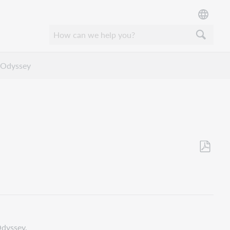
o Odyssey
Opslaan
als
pdf
 Odyssey.