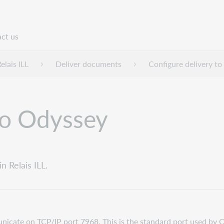
ct us
n
elais ILL
Deliver documents
Configure delivery t
to Odyssey
 Relais ILL.
nicate on TCP/IP port 7968. This is the standard port used by