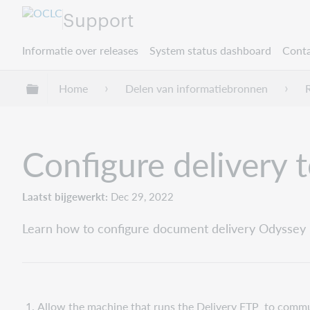
Support
Informatie over releases
System status dashboard
Conta
Mondiale hiërarchie uitvouwen / samenvouwe
Home
Delen van informatiebronnen
R
Configure delivery 
Laatst bijgewerkt
Dec 29, 2022
Learn how to configure document delivery Odyssey in
Allow the machine that runs the Delivery FTP to commu