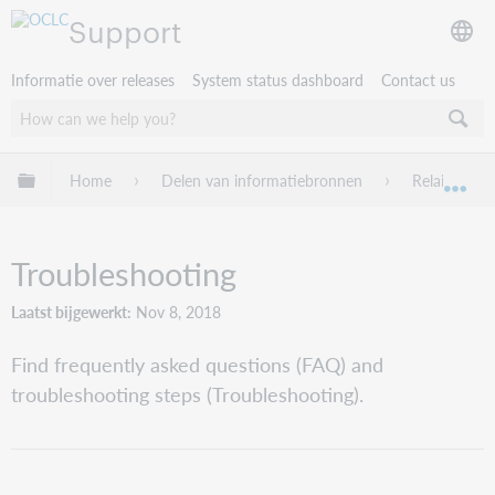
Support
Informatie over releases
System status dashboard
Contact us
Mondiale hiërarchie uitvouwen / samenvouwen
Home
Delen van informatiebronnen
Relais D2D
Mon
Troubleshooting
Laatst bijgewerkt
Nov 8, 2018
Find frequently asked questions (FAQ) and
troubleshooting steps (Troubleshooting).