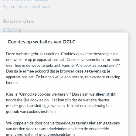
System status dashboard
Related sites
OCLC.org
BibFormats
Cookies op websites van OCLC
Community
Research
Deze website gebruikt cookies. Cookies zijn kleine bestandjes die
WebJunction
een website op je apparaat opslaat. Cookies verzamelen informatie
over hoe je de website gebruikt. Kies je "Alle cookies accepteren"?
Developer Network
Dan ga je ermee akkoord dat je browser deze gegevens op je
apparaat opslaat. Zo kunnen wij je een betere, relevantere ervaring
Stay in the know.
bieden.
Get the latest product updates, research, events, and much more—
Kies je "Onnodige cookies weigeren"? Dan slaan we alleen strikt
right to your inbox.
noodzakelijke cookies op. Het kan zijn dat de website daarna
minder goed aansluit bij je wensen. Je kunt ook handmatig het
Subscribe now
gebruik van cookies instellen.
We koppelen de door ons verzamelde gegevens niet aan gegevens
van derden voor reclamedoeleinden en delen de verzamelde
gegevens niet met gegevenshandelaren.