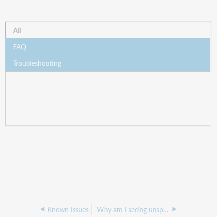
All
FAQ
Troubleshooting
Known Issues
Why am I seeing unspecified in OCLC statistics reason for no report on items where Relais has a corresponding code