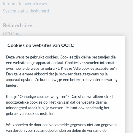
Informatie over releases
System status dashboard
Related sites
OCLC.org
BibFormats
Cookies op websites van OCLC
Community
Research
Deze website gebruikt cookies. Cookies zijn kleine bestandjes die
WebJunction
een website op je apparaat opslaat. Cookies verzamelen informatie
over hoe je de website gebruikt. Kies je "Alle cookies accepteren"?
Developer Network
Dan ga je ermee akkoord dat je browser deze gegevens op je
apparaat opslaat. Zo kunnen wij je een betere, relevantere ervaring
Stay in the know.
bieden.
Get the latest product updates, research, events, and much more—
Kies je "Onnodige cookies weigeren"? Dan slaan we alleen strikt
right to your inbox.
noodzakelijke cookies op. Het kan zijn dat de website daarna
minder goed aansluit bij je wensen. Je kunt ook handmatig het
Subscribe now
gebruik van cookies instellen.
We koppelen de door ons verzamelde gegevens niet aan gegevens
van derden voor reclamedoeleinden en delen de verzamelde