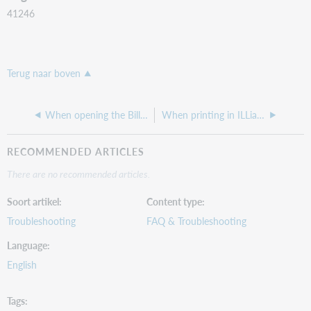
41246
Terug naar boven
When opening the Billing Manager you are getting the error message that you are Unable to locate a logon settings file
When printing in ILLiad, how do I know what fields are coming from the Local Info table so I can make updates to the Local info table to update the output?
RECOMMENDED ARTICLES
There are no recommended articles.
Soort artikel
Content type
Troubleshooting
FAQ & Troubleshooting
Language
English
Tags