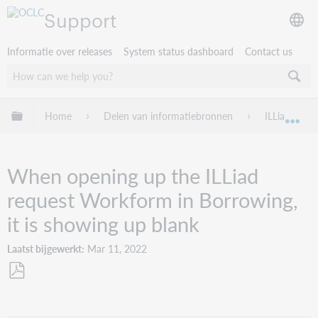
Support
Informatie over releases
System status dashboard
Contact us
Mondiale hiërarchie uitvouwen / samenvouwen
Home
Delen van informatiebronnen
ILLiad
Mon
When opening up the ILLiad
request Workform in Borrowing,
it is showing up blank
Laatst bijgewerkt
Mar 11, 2022
Opslaan
als