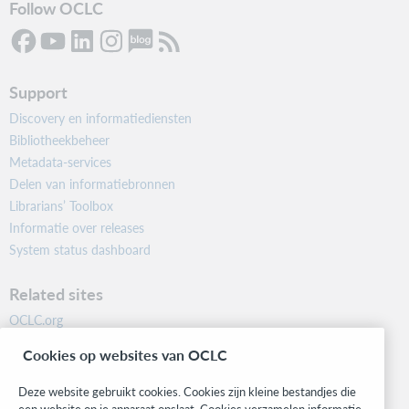
Follow OCLC
Support
Discovery en informatiediensten
Bibliotheekbeheer
Metadata-services
Delen van informatiebronnen
Librarians’ Toolbox
Informatie over releases
System status dashboard
Related sites
OCLC.org
BibFormats
Cookies op websites van OCLC
Community
Research
Deze website gebruikt cookies. Cookies zijn kleine bestandjes die
WebJunction
een website op je apparaat opslaat. Cookies verzamelen informatie