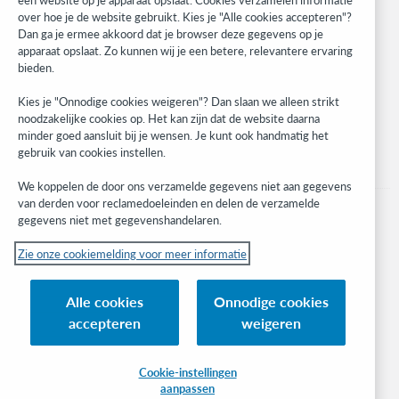
over hoe je de website gebruikt. Kies je "Alle cookies accepteren"?
Developer Network
Dan ga je ermee akkoord dat je browser deze gegevens op je
apparaat opslaat. Zo kunnen wij je een betere, relevantere ervaring
Stay in the know.
bieden.
Get the latest product updates, research, events, and much more—
Kies je "Onnodige cookies weigeren"? Dan slaan we alleen strikt
right to your inbox.
noodzakelijke cookies op. Het kan zijn dat de website daarna
minder goed aansluit bij je wensen. Je kunt ook handmatig het
Subscribe now
gebruik van cookies instellen.
We koppelen de door ons verzamelde gegevens niet aan gegevens
van derden voor reclamedoeleinden en delen de verzamelde
gegevens niet met gegevenshandelaren.
Zie onze cookiemelding voor meer informatie
© 2023 OCLC
(Inter)nationale product- en/of dienstnamen die het eigendom zijn van OCLC,
Alle cookies
Onnodige cookies
Inc. en buitenlandse filialen
accepteren
weigeren
Cookiemelding
Lijst met cookies en cookie-instellingen
Privacybeleid
Toegankelijkheidsverklaring
ISO 27001-certificaat
Cookie-instellingen
aanpassen