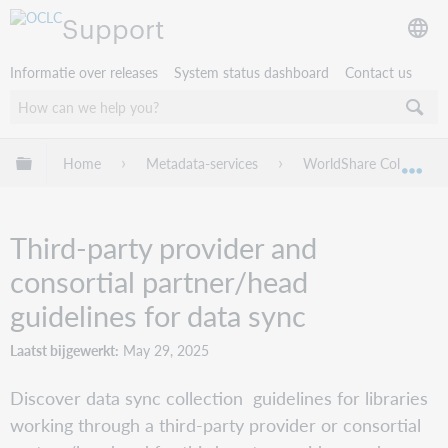
Support
Informatie over releases
System status dashboard
Contact us
Mondiale hiërarchie uitvouwen / samenvouwen
Home
Metadata-services
WorldShare Collection
Mon
Third-party provider and
consortial partner/head
guidelines for data sync
Laatst bijgewerkt
May 29, 2025
Discover data sync collection guidelines for libraries
working through a third-party provider or consortial