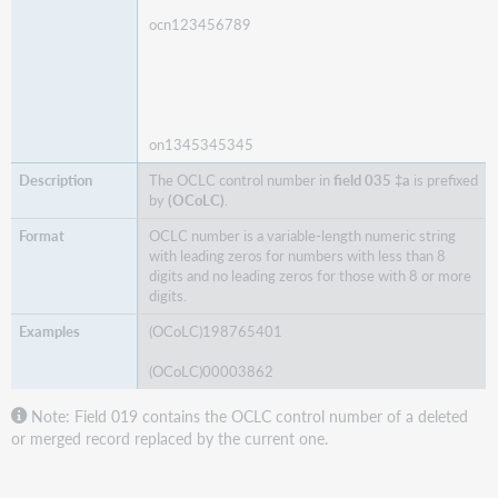
ocn123456789
on1345345345
The OCLC control number in
field 035 ‡a
is prefixed
by
(OCoLC)
.
OCLC number is a variable-length numeric string
with leading zeros for numbers with less than 8
digits and no leading zeros for those with 8 or more
digits.
(OCoLC)198765401
(OCoLC)00003862
Note:
Field 019 contains the OCLC control number of a deleted
or merged record replaced by the current one.