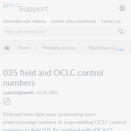
Support
Informatie over releases
System status dashboard
Contact us
Mondiale hiërarchie uitvouwen / samenvouwen
Home
Metadata-services
WorldShare Collection
Mon
035 field and OCLC control
numbers
Laatst bijgewerkt
Jul 20, 2021
Opslaan
Find out how data sync processing uses
als
preprocessing routines to map existing OCLC control
pdf
numbers to field 035 $a, prefixed with (OCoLC).