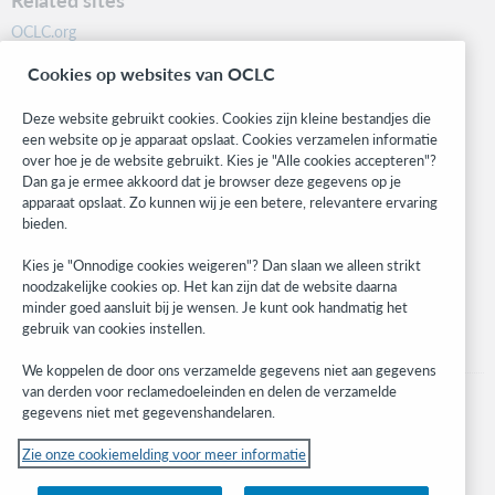
OCLC.org
BibFormats
Cookies op websites van OCLC
Community
Research
Deze website gebruikt cookies. Cookies zijn kleine bestandjes die
WebJunction
een website op je apparaat opslaat. Cookies verzamelen informatie
over hoe je de website gebruikt. Kies je "Alle cookies accepteren"?
Developer Network
Dan ga je ermee akkoord dat je browser deze gegevens op je
apparaat opslaat. Zo kunnen wij je een betere, relevantere ervaring
Stay in the know.
bieden.
Get the latest product updates, research, events, and much more—
Kies je "Onnodige cookies weigeren"? Dan slaan we alleen strikt
right to your inbox.
noodzakelijke cookies op. Het kan zijn dat de website daarna
minder goed aansluit bij je wensen. Je kunt ook handmatig het
Subscribe now
gebruik van cookies instellen.
We koppelen de door ons verzamelde gegevens niet aan gegevens
van derden voor reclamedoeleinden en delen de verzamelde
gegevens niet met gegevenshandelaren.
Zie onze cookiemelding voor meer informatie
© 2023 OCLC