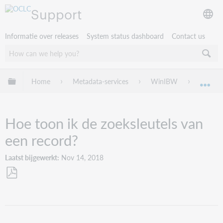
Support
Informatie over releases
System status dashboard
Contact us
Mondiale hiërarchie uitvouwen / samenvouwen
Home
Metadata-services
WinIBW
Trouble
Mon
Hoe toon ik de zoeksleutels van
een record?
Laatst bijgewerkt
Nov 14, 2018
Opslaan
als
pdf