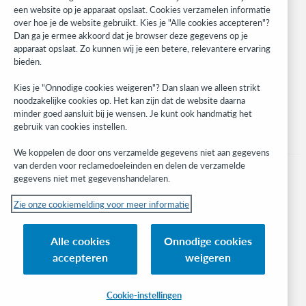
WebJunction
een website op je apparaat opslaat. Cookies verzamelen informatie
over hoe je de website gebruikt. Kies je "Alle cookies accepteren"?
Developer Network
Dan ga je ermee akkoord dat je browser deze gegevens op je
apparaat opslaat. Zo kunnen wij je een betere, relevantere ervaring
Stay in the know.
bieden.
Get the latest product updates, research, events, and much more—
Kies je "Onnodige cookies weigeren"? Dan slaan we alleen strikt
right to your inbox.
noodzakelijke cookies op. Het kan zijn dat de website daarna
minder goed aansluit bij je wensen. Je kunt ook handmatig het
Subscribe now
gebruik van cookies instellen.
We koppelen de door ons verzamelde gegevens niet aan gegevens
van derden voor reclamedoeleinden en delen de verzamelde
gegevens niet met gegevenshandelaren.
Zie onze cookiemelding voor meer informatie
© 2023 OCLC
(Inter)nationale product- en/of dienstnamen die het eigendom zijn van OCLC,
Alle cookies
Onnodige cookies
Inc. en buitenlandse filialen
accepteren
weigeren
Cookiemelding
Lijst met cookies en cookie-instellingen
Privacybeleid
Toegankelijkheidsverklaring
ISO 27001-certificaat
Cookie-instellingen