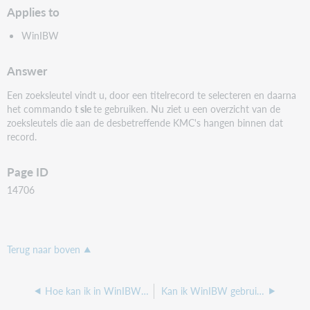
Applies to
WinIBW
Answer
Een zoeksleutel vindt u, door een titelrecord te selecteren en daarna
het commando
t sle
te gebruiken. Nu ziet u een overzicht van de
zoeksleutels die aan de desbetreffende KMC's hangen binnen dat
record.
Page ID
14706
Terug naar boven
Hoe kan ik in WinIBW mijn records met het jaartal 19XX in de kmc 1100 vinden?
Kan ik WinIBW gebruiken met Windows 10?