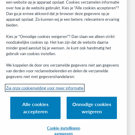
WebJunction
een website op je apparaat opslaat. Cookies verzamelen informatie
over hoe je de website gebruikt. Kies je "Alle cookies accepteren"?
Developer Network
Dan ga je ermee akkoord dat je browser deze gegevens op je
apparaat opslaat. Zo kunnen wij je een betere, relevantere ervaring
Stay in the know.
bieden.
Get the latest product updates, research, events, and much more—
Kies je "Onnodige cookies weigeren"? Dan slaan we alleen strikt
right to your inbox.
noodzakelijke cookies op. Het kan zijn dat de website daarna
minder goed aansluit bij je wensen. Je kunt ook handmatig het
Subscribe now
gebruik van cookies instellen.
We koppelen de door ons verzamelde gegevens niet aan gegevens
van derden voor reclamedoeleinden en delen de verzamelde
gegevens niet met gegevenshandelaren.
Zie onze cookiemelding voor meer informatie
© 2023 OCLC
(Inter)nationale product- en/of dienstnamen die het eigendom zijn van OCLC,
Alle cookies
Onnodige cookies
Inc. en buitenlandse filialen
accepteren
weigeren
Cookiemelding
Lijst met cookies en cookie-instellingen
Privacybeleid
Toegankelijkheidsverklaring
ISO 27001-certificaat
Cookie-instellingen
aanpassen