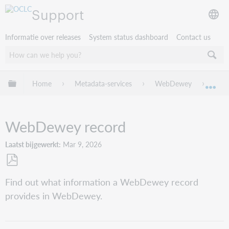
Support
Informatie over releases
System status dashboard
Contact us
Mondiale hiërarchie uitvouwen / samenvouwen
Home
Metadata-services
WebDewey
Web
Mon
WebDewey record
Laatst bijgewerkt
Mar 9, 2026
Opslaan
Find out what information a WebDewey record
als
provides in WebDewey.
pdf