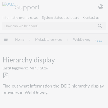
Support
Informatie over releases
System status dashboard
Contact us
Mondiale hiërarchie uitvouwen / samenvouwen
Home
Metadata-services
WebDewey
Web
Mon
Hierarchy display
Laatst bijgewerkt
Mar 9, 2026
Opslaan
Find out what information the DDC hierarchy display
als
provides in WebDewey.
pdf