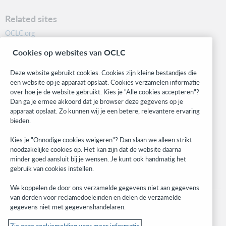
Related sites
OCLC.org
BibFormats
Cookies op websites van OCLC
Community
Research
Deze website gebruikt cookies. Cookies zijn kleine bestandjes die
WebJunction
een website op je apparaat opslaat. Cookies verzamelen informatie
over hoe je de website gebruikt. Kies je "Alle cookies accepteren"?
Developer Network
Dan ga je ermee akkoord dat je browser deze gegevens op je
apparaat opslaat. Zo kunnen wij je een betere, relevantere ervaring
Stay in the know.
bieden.
Get the latest product updates, research, events, and much more—
Kies je "Onnodige cookies weigeren"? Dan slaan we alleen strikt
right to your inbox.
noodzakelijke cookies op. Het kan zijn dat de website daarna
minder goed aansluit bij je wensen. Je kunt ook handmatig het
Subscribe now
gebruik van cookies instellen.
We koppelen de door ons verzamelde gegevens niet aan gegevens
van derden voor reclamedoeleinden en delen de verzamelde
gegevens niet met gegevenshandelaren.
Zie onze cookiemelding voor meer informatie