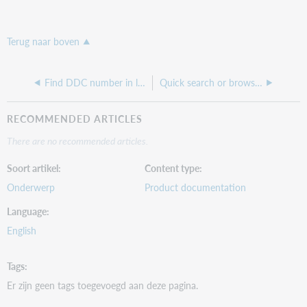
Terug naar boven
Find DDC number in local library catalog
Quick search or browse from record or results screen
RECOMMENDED ARTICLES
There are no recommended articles.
Soort artikel
Content type
Onderwerp
Product documentation
Language
English
Tags
Er zijn geen tags toegevoegd aan deze pagina.