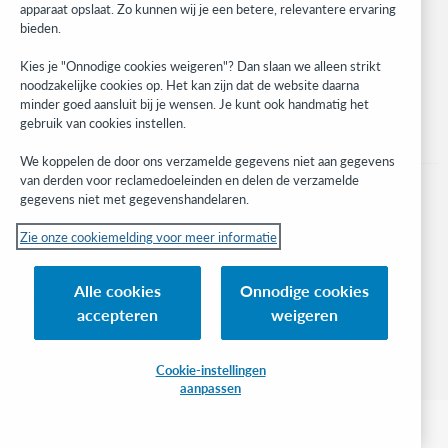
apparaat opslaat. Zo kunnen wij je een betere, relevantere ervaring
Stay in the know.
bieden.
Get the latest product updates, research, events, and much more—
Kies je "Onnodige cookies weigeren"? Dan slaan we alleen strikt
right to your inbox.
noodzakelijke cookies op. Het kan zijn dat de website daarna
minder goed aansluit bij je wensen. Je kunt ook handmatig het
Subscribe now
gebruik van cookies instellen.
We koppelen de door ons verzamelde gegevens niet aan gegevens
van derden voor reclamedoeleinden en delen de verzamelde
gegevens niet met gegevenshandelaren.
Zie onze cookiemelding voor meer informatie
© 2023 OCLC
(Inter)nationale product- en/of dienstnamen die het eigendom zijn van OCLC,
Alle cookies
Onnodige cookies
Inc. en buitenlandse filialen
accepteren
weigeren
Cookiemelding
Lijst met cookies en cookie-instellingen
Privacybeleid
Toegankelijkheidsverklaring
ISO 27001-certificaat
Cookie-instellingen
aanpassen