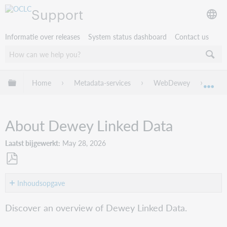
Support
Informatie over releases
System status dashboard
Contact us
Mondiale hiërarchie uitvouwen / samenvouwen
Home
Metadata-services
WebDewey
Dew
Mon
About Dewey Linked Data
Laatst bijgewerkt
May 28, 2026
Opslaan
als
Inhoudsopgave
pdf
Access
Discover an overview of Dewey Linked Data.
Dewey
Linked