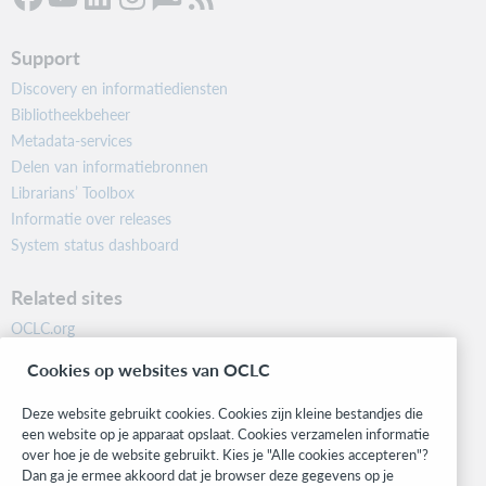
Support
Discovery en informatiediensten
Bibliotheekbeheer
Metadata-services
Delen van informatiebronnen
Librarians’ Toolbox
Informatie over releases
System status dashboard
Related sites
OCLC.org
BibFormats
Cookies op websites van OCLC
Community
Research
Deze website gebruikt cookies. Cookies zijn kleine bestandjes die
WebJunction
een website op je apparaat opslaat. Cookies verzamelen informatie
over hoe je de website gebruikt. Kies je "Alle cookies accepteren"?
Developer Network
Dan ga je ermee akkoord dat je browser deze gegevens op je