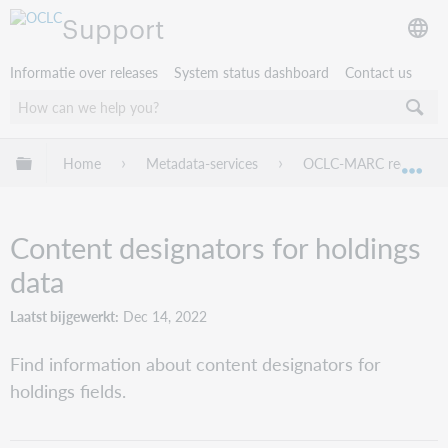
Support
Informatie over releases
System status dashboard
Contact us
Mondiale hiërarchie uitvouwen / samenvouwen
Home
Metadata-services
OCLC-MARC records
Mon
Content designators for holdings
data
Laatst bijgewerkt
Dec 14, 2022
Find information about content designators for
holdings fields.