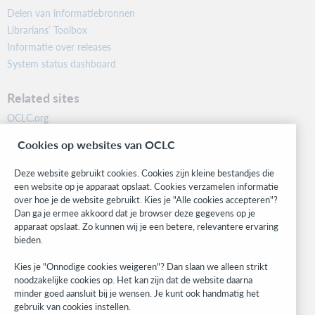
Delen van informatiebronnen
Librarians’ Toolbox
Informatie over releases
System status dashboard
Related sites
OCLC.org
BibFormats
Cookies op websites van OCLC
Community
Research
Deze website gebruikt cookies. Cookies zijn kleine bestandjes die
WebJunction
een website op je apparaat opslaat. Cookies verzamelen informatie
over hoe je de website gebruikt. Kies je "Alle cookies accepteren"?
Developer Network
Dan ga je ermee akkoord dat je browser deze gegevens op je
apparaat opslaat. Zo kunnen wij je een betere, relevantere ervaring
Stay in the know.
bieden.
Get the latest product updates, research, events, and much more—
Kies je "Onnodige cookies weigeren"? Dan slaan we alleen strikt
right to your inbox.
noodzakelijke cookies op. Het kan zijn dat de website daarna
minder goed aansluit bij je wensen. Je kunt ook handmatig het
Subscribe now
gebruik van cookies instellen.