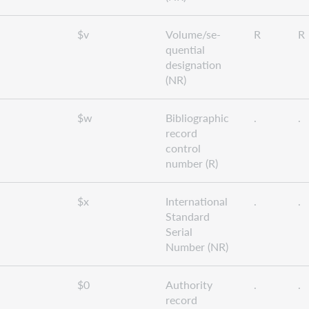
$v
Volume/se-
R
R
quential
designation
(NR)
$w
Bibliographic
.
.
record
control
number (R)
$x
International
.
.
Standard
Serial
Number (NR)
$0
Authority
.
.
record