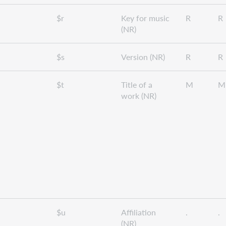
$r
Key for music
R
R
(NR)
$s
Version (NR)
R
R
$t
Title of a
M
M
work (NR)
$u
Affiliation
.
.
(NR)