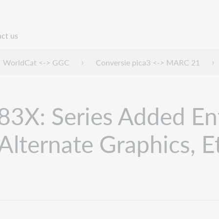
ct us
n
WorldCat <-> GGC
Conversie pica3 <-> MARC 21
83X: Series Added En
Alternate Graphics, Et