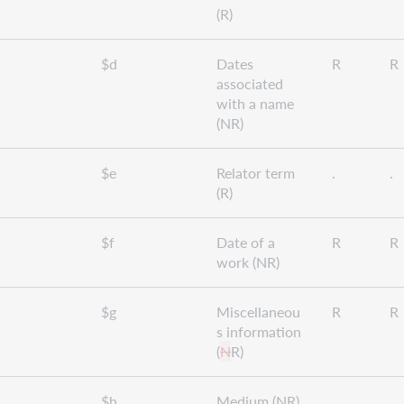
(R)
$d
Dates
R
R
associated
with a name
(NR)
$e
Relator term
.
.
(R)
$f
Date of a
R
R
work (NR)
$g
Miscellaneou
R
R
s information
(
N
R)
$h
Medium (NR)