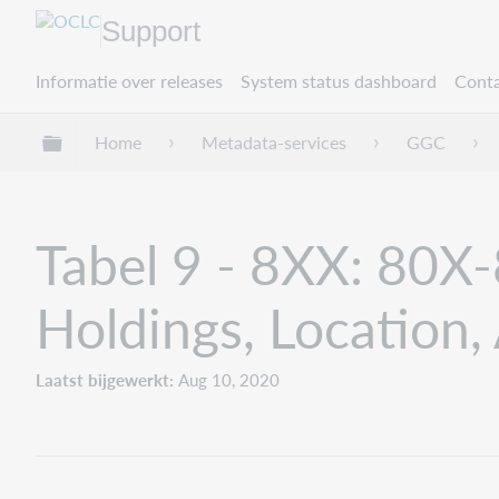
Support
Informatie over releases
System status dashboard
Conta
Mondiale hiërarchie uitvouwen / samenvouwe
Home
Metadata-services
GGC
Tabel 9 - 8XX: 80X-
Holdings, Location, 
Laatst bijgewerkt
Aug 10, 2020