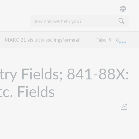
MARC 21 als uitwisselingsformaat
Tabel 9 - 8XX: 80X-
Mond
try Fields; 841-88X:
c. Fields
Opslaan
als
pdf