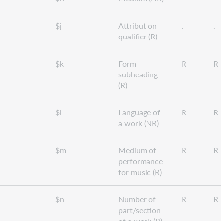
$j
Attribution
.
.
qualifier (R)
$k
Form
R
R
subheading
(R)
$l
Language of
R
R
a work (NR)
$m
Medium of
R
R
performance
for music (R)
$n
Number of
R
R
part/section
of a work (R)