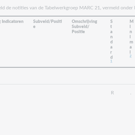
oeld de notities van de Tabelwerkgroep MARC 21, vermeld onder 
 Indicatoren
Subveld/Positi
Omschrijving
S
M
e
Subveld/
t
i
Positie
a
n
n
i
d
m
a
a
r
l
2
d
1
R
.