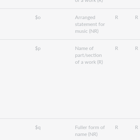
$o
Arranged
R
R
statement for
music (NR)
$p
Name of
R
R
part/section
of a work (R)
$q
Fuller form of
R
R
name (NR)