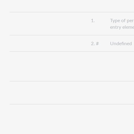
1.
Type of pe
entry elem
2. #
Undefined