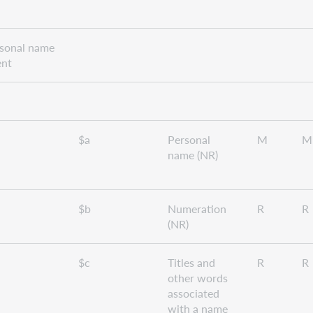
rsonal name
ent
$a
Personal
M
M
name (NR)
$b
Numeration
R
R
(NR)
$c
Titles and
R
R
other words
associated
with a name