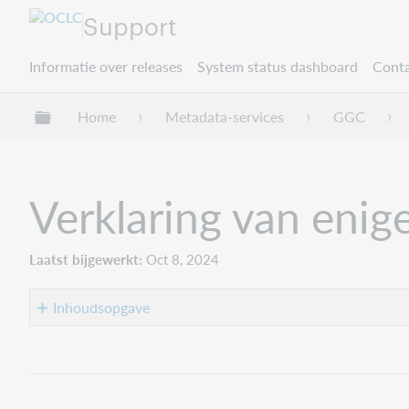
Support
Informatie over releases
System status dashboard
Conta
Mondiale hiërarchie uitvouwen / samenvouwe
Home
Metadata-services
GGC
Verklaring van enig
Laatst bijgewerkt
Oct 8, 2024
Inhoudsopgave
Verklaring
van
enige
gebruikte