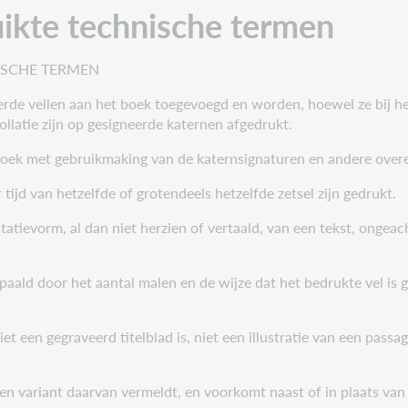
uikte technische termen
NISCHE TERMEN
neerde vellen aan het boek toegevoegd en worden, hoewel ze bij he
llatie zijn op gesigneerde katernen afgedrukt.
boek met gebruikmaking van de katernsignaturen en andere ov
r tijd van hetzelfde of grotendeels hetzelfde zetsel zijn gedrukt.
tatievorm, al dan niet herzien of vertaald, van een tekst, ongeach
epaald door het aantal malen en de wijze dat het bedrukte vel 
iet een gegraveerd titelblad is, niet een illustratie van een passa
een variant daarvan vermeldt, en voorkomt naast of in plaats van 