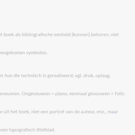
t boek als bibliografische eenheid (kunnen) behoren, niet
ereengekomen symbolen.
t hoe die technisch is gerealiseerd; vgl. druk, oplaag,
is gevouwen. Ongevouwen = plano, eenmaal gevouwen = folio
ge uit het boek, niet een portret van de auteur, enz., maar
een typografisch titelblad.