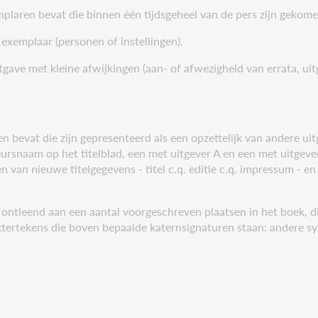
emplaren bevat die binnen één tijdsgeheel van de pers zijn gekome
 exemplaar (personen of instellingen).
tgave met kleine afwijkingen (aan- of afwezigheid van errata, uitg
aren bevat die zijn gepresenteerd als een opzettelijk van andere
eursnaam op het titelblad, een met uitgever A en een met uitgever
n van nieuwe titelgegevens - titel c.q. editie c.q. impressum - 
 ontleend aan een aantal voorgeschreven plaatsen in het boek, d
lettertekens die boven bepaalde katernsignaturen staan: andere 