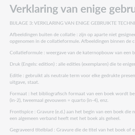
Verklaring van enige gebr
technische
termen
BIJLAGE 3: VERKLARING VAN ENIGE GEBRUIKTE TECH
Afbeeldingen buiten de collatie : zijn op aparte niet gesig
opgenomen in de collatieformule. Afbeeldingen binnen de co
Collatieformule : weergave van de katernopbouw van een 
Druk (Engels: edition) : alle edities (exemplaren) die te enige
Editie : gebruikt als neutrale term voor elke gedrukte presen
uitgave, staat.
Formaat : het bibliografisch formaat van een boek wordt b
(in-2), tweemaal gevouwen = quarto (in-4), enz.
Frontispice : Gravure (e.d.) aan het begin van een boek die n
een algemeen verband heeft met het boek als geheel.
Gegraveerd titelblad : Gravure die de titel van het boek of 