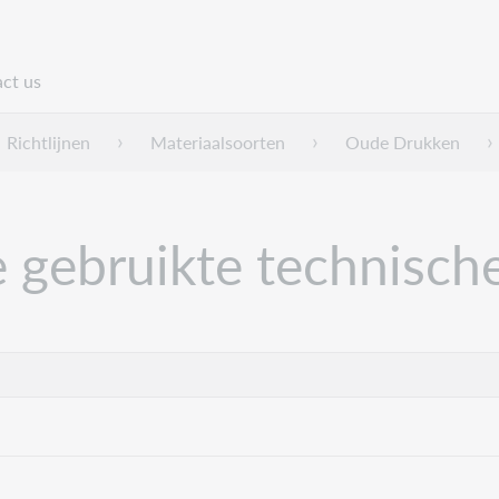
ct us
n
Richtlijnen
Materiaalsoorten
Oude Drukken
e gebruikte technisch