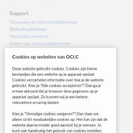
Support
Discovery en informatiediensten
Bibliotheekbeheer
Metadata-services
Delen van informatiebronnen
Librarians’ Toolbox
Cookies op websites van OCLC
Informatie over releases
System status dashboard
Deze website gebruikt cookies. Cookies zijn kleine
bestandjes die een website op je apparaat opslaat.
Related sites
Cookies verzamelen informatie over hoe je de website
gebruikt. Kies je "Alle cookies accepteren"? Dan ga je
OCLC.org
ermee akkoord dat je browser deze gegevens op je
BibFormats
apparaat opslaat. Zo kunnen wij je een betere,
Community
relevantere ervaring bieden.
Research
Kies je "Onnodige cookies weigeren"? Dan slaan we
WebJunction
alleen strikt noodzakelijke cookies op. Het kan zijn dat de
Developer Network
website daarna minder goed aansluit bij je wensen. Je
kunt ook handmatig het gebruik van cookies instellen.