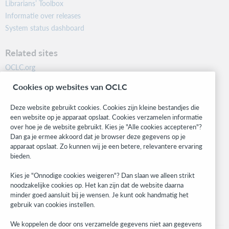
Librarians’ Toolbox
Informatie over releases
System status dashboard
Related sites
OCLC.org
BibFormats
Cookies op websites van OCLC
Community
Research
Deze website gebruikt cookies. Cookies zijn kleine bestandjes die
WebJunction
een website op je apparaat opslaat. Cookies verzamelen informatie
over hoe je de website gebruikt. Kies je "Alle cookies accepteren"?
Developer Network
Dan ga je ermee akkoord dat je browser deze gegevens op je
apparaat opslaat. Zo kunnen wij je een betere, relevantere ervaring
Stay in the know.
bieden.
Get the latest product updates, research, events, and much more—
Kies je "Onnodige cookies weigeren"? Dan slaan we alleen strikt
right to your inbox.
noodzakelijke cookies op. Het kan zijn dat de website daarna
minder goed aansluit bij je wensen. Je kunt ook handmatig het
Subscribe now
gebruik van cookies instellen.
We koppelen de door ons verzamelde gegevens niet aan gegevens