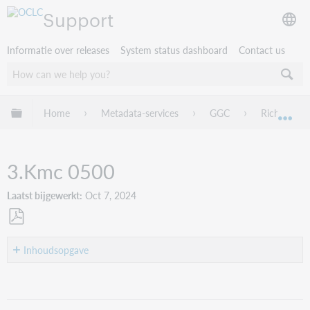
Support
Informatie over releases
System status dashboard
Contact us
Mondiale hiërarchie uitvouwen / samenvouwen
Home
Metadata-services
GGC
Richtlijnen
Mon
3.Kmc 0500
Laatst bijgewerkt
Oct 7, 2024
Opslaan
als
Inhoudsopgave
pdf
Kmc
0500