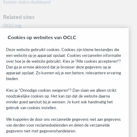
System status dashboard
Related sites
OCLC.org
BibFormats
Cookies op websites van OCLC
Community
Research
Deze website gebruikt cookies. Cookies zijn kleine bestandjes die
WebJunction
een website op je apparaat opslaat. Cookies verzamelen informatie
over hoe je de website gebruikt. Kies je "Alle cookies accepteren"?
Developer Network
Dan ga je ermee akkoord dat je browser deze gegevens op je
apparaat opslaat. Zo kunnen wij je een betere, relevantere ervaring
Stay in the know.
bieden.
Get the latest product updates, research, events, and much more—
Kies je "Onnodige cookies weigeren"? Dan slaan we alleen strikt
right to your inbox.
noodzakelijke cookies op. Het kan zijn dat de website daarna
minder goed aansluit bij je wensen. Je kunt ook handmatig het
Subscribe now
gebruik van cookies instellen.
We koppelen de door ons verzamelde gegevens niet aan gegevens
van derden voor reclamedoeleinden en delen de verzamelde
gegevens niet met gegevenshandelaren.