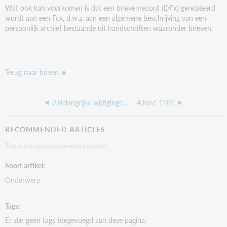
Wat ook kan voorkomen is dat een brievenrecord (DFx) gerelateerd
wordt aan een Fcx, d.w.z. aan een algemene beschrijving van een
persoonlijk archief bestaande uit handschriften waaronder brieven.
Terug naar boven
2.Belangrijke wijzigingen in het brieven formaat
4.Kmc 1101
RECOMMENDED ARTICLES
There are no recommended articles.
Soort artikel
Onderwerp
Tags
Er zijn geen tags toegevoegd aan deze pagina.