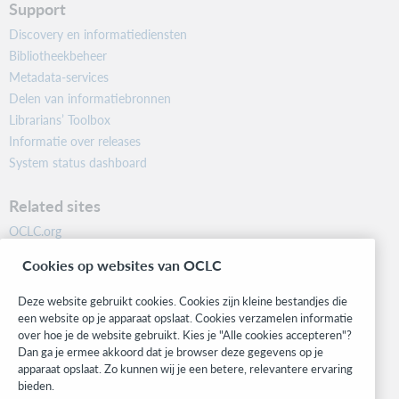
Support
Discovery en informatiediensten
Bibliotheekbeheer
Metadata-services
Delen van informatiebronnen
Librarians’ Toolbox
Informatie over releases
System status dashboard
Related sites
OCLC.org
BibFormats
Cookies op websites van OCLC
Community
Research
Deze website gebruikt cookies. Cookies zijn kleine bestandjes die
WebJunction
een website op je apparaat opslaat. Cookies verzamelen informatie
over hoe je de website gebruikt. Kies je "Alle cookies accepteren"?
Developer Network
Dan ga je ermee akkoord dat je browser deze gegevens op je
apparaat opslaat. Zo kunnen wij je een betere, relevantere ervaring
Stay in the know.
bieden.