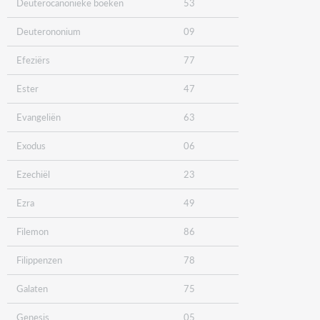
Deuterocanonieke boeken
53
Deuterononium
09
Efeziërs
77
Ester
47
Evangeliën
63
Exodus
06
Ezechiël
23
Ezra
49
Filemon
86
Filippenzen
78
Galaten
75
Genesis
05