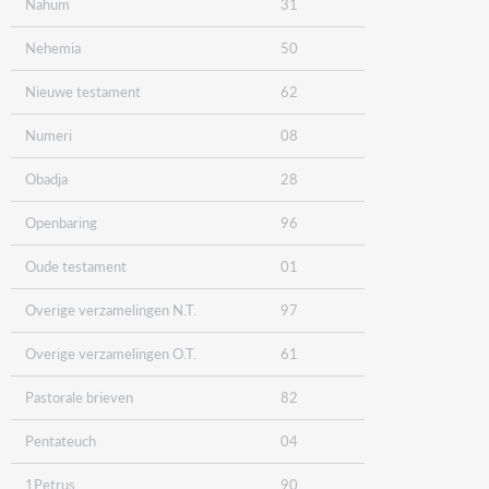
Nahum
31
Nehemia
50
Nieuwe testament
62
Numeri
08
Obadja
28
Openbaring
96
Oude testament
01
Overige verzamelingen N.T.
97
Overige verzamelingen O.T.
61
Pastorale brieven
82
Pentateuch
04
1Petrus
90