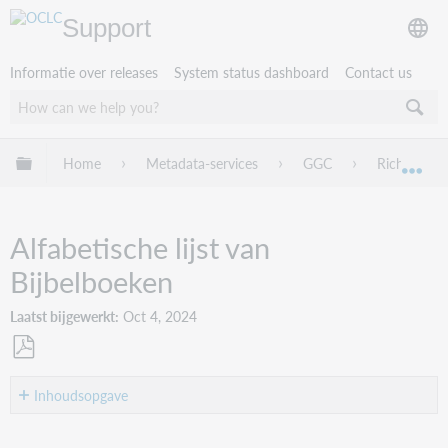
Support
Informatie over releases
System status dashboard
Contact us
Mondiale hiërarchie uitvouwen / samenvouwen
Home
Metadata-services
GGC
Richtlijnen
Mon
Alfabetische lijst van
Bijbelboeken
Laatst bijgewerkt
Oct 4, 2024
Opslaan
als
Inhoudsopgave
No
pdf
headers