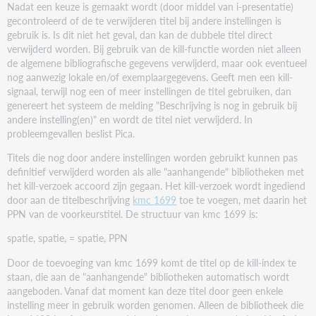
Nadat een keuze is gemaakt wordt (door middel van i-presentatie)
gecontroleerd of de te verwijderen titel bij andere instellingen is
gebruik is. Is dit niet het geval, dan kan de dubbele titel direct
verwijderd worden. Bij gebruik van de kill-functie worden niet alleen
de algemene bibliografische gegevens verwijderd, maar ook eventueel
nog aanwezig lokale en/of exemplaargegevens. Geeft men een kill-
signaal, terwijl nog een of meer instellingen de titel gebruiken, dan
genereert het systeem de melding "Beschrijving is nog in gebruik bij
andere instelling(en)" en wordt de titel niet verwijderd. In
probleemgevallen beslist Pica.
Titels die nog door andere instellingen worden gebruikt kunnen pas
definitief verwijderd worden als alle "aanhangende" bibliotheken met
het kill-verzoek accoord zijn gegaan. Het kill-verzoek wordt ingediend
door aan de titelbeschrijving
kmc 1699
toe te voegen, met daarin het
PPN van de voorkeurstitel. De structuur van kmc 1699 is:
spatie, spatie, = spatie, PPN
Door de toevoeging van kmc 1699 komt de titel op de kill-index te
staan, die aan de "aanhangende" bibliotheken automatisch wordt
aangeboden. Vanaf dat moment kan deze titel door geen enkele
instelling meer in gebruik worden genomen. Alleen de bibliotheek die