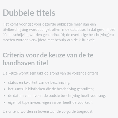
voor
Dubbele titels
de
keuze
van
Het komt voor dat voor dezelfde publicatie meer dan een
de
titelbeschrijving wordt aangetroffen in de database. In dat geval moet
te
één beschrijving worden gehandhaafd; de overtollige beschrijving(en)
handhaven
moeten worden verwijderd met behulp van de killfunktie.
titel
Criteria voor de keuze van de te
handhaven titel
De keuze wordt gemaakt op grond van de volgende criteria:
status en kwaliteit van de beschrijving;
het aantal bibliotheken die de beschrijving gebruiken;
de datum van invoer: de oudste beschrijving heeft voorrang;
eigen of tape invoer: eigen invoer heeft de voorkeur.
De criteria worden in bovenstaande volgorde toegepast.