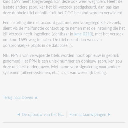
kmc 1699 heeft toegevoegd, kan deze ook weer weghalen. Heeft de
laatste andere gebruiker het kill-verzoek goedgekeurd, dan pas kan
deze dubbele titel definitief uit het GGC-bestand worden verwijderd.
Een instelling die niet accoord gaat met een voorgelegd kill-verzoek,
dient via de mailfunctie contact op te nemen met de instelling die het
kill-verzoek heeft ingediend (zichtbaar in
kmc 0210
), met het verzoek
om kmc 1699 weg te halen. De titel neemt dan weer z'n
oorspronkelijke plaats in de database in.
NB: PPN's van verwijderde titels worden nooit opnieuw in gebruik
genomen! Het PPN is een uniek nummer en opnieuw gebruiken zou
deze uniciteit ondergraven. Met name voor signalering naar andere
systemen (uitleensystemen, etc.) is dit van wezenlijk belang.
Terug naar boven
De opbouw van het Pica-formaat
Formaataanwijzingen