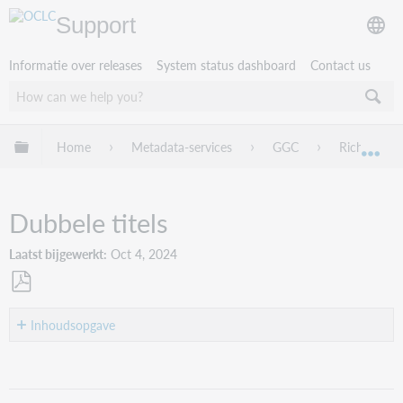
Support
Informatie over releases
System status dashboard
Contact us
Mondiale hiërarchie uitvouwen / samenvouwen
Home
Metadata-services
GGC
Richtlijnen
Mon
Dubbele titels
Laatst bijgewerkt
Oct 4, 2024
Opslaan
als
Inhoudsopgave
pdf
Dubbele
titels
Criteria