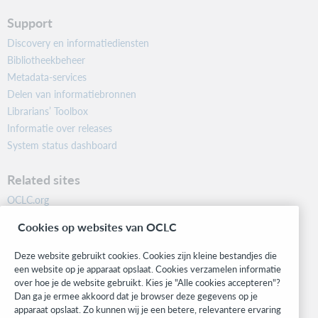
Support
Discovery en informatiediensten
Bibliotheekbeheer
Metadata-services
Delen van informatiebronnen
Librarians’ Toolbox
Informatie over releases
System status dashboard
Related sites
OCLC.org
BibFormats
Cookies op websites van OCLC
Community
Research
Deze website gebruikt cookies. Cookies zijn kleine bestandjes die
WebJunction
een website op je apparaat opslaat. Cookies verzamelen informatie
over hoe je de website gebruikt. Kies je "Alle cookies accepteren"?
Developer Network
Dan ga je ermee akkoord dat je browser deze gegevens op je
apparaat opslaat. Zo kunnen wij je een betere, relevantere ervaring