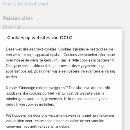
System status dashboard
Related sites
OCLC.org
BibFormats
Cookies op websites van OCLC
Community
Research
Deze website gebruikt cookies. Cookies zijn kleine bestandjes die
WebJunction
een website op je apparaat opslaat. Cookies verzamelen informatie
over hoe je de website gebruikt. Kies je "Alle cookies accepteren"?
Developer Network
Dan ga je ermee akkoord dat je browser deze gegevens op je
apparaat opslaat. Zo kunnen wij je een betere, relevantere ervaring
Stay in the know.
bieden.
Get the latest product updates, research, events, and much more—
Kies je "Onnodige cookies weigeren"? Dan slaan we alleen strikt
right to your inbox.
noodzakelijke cookies op. Het kan zijn dat de website daarna
minder goed aansluit bij je wensen. Je kunt ook handmatig het
Subscribe now
gebruik van cookies instellen.
We koppelen de door ons verzamelde gegevens niet aan gegevens
van derden voor reclamedoeleinden en delen de verzamelde
gegevens niet met gegevenshandelaren.