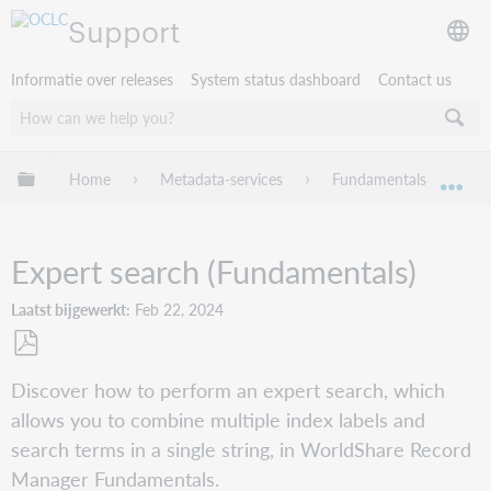
Support
Informatie over releases
System status dashboard
Contact us
Mondiale hiërarchie uitvouwen / samenvouwen
Home
Metadata-services
Fundamentals
Wo
Mon
Expert search (Fundamentals)
Laatst bijgewerkt
Feb 22, 2024
Opslaan
Discover how to perform an expert search, which
als
allows you to combine multiple index labels and
pdf
search terms in a single string, in WorldShare Record
Manager Fundamentals.