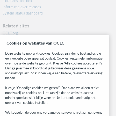
Librarians’ Toolbox
Informatie over releases
System status dashboard
Related sites
OCLC.org
BibFormats
Cookies op websites van OCLC
Community
Research
Deze website gebruikt cookies. Cookies zijn kleine bestandjes die
WebJunction
een website op je apparaat opslaat. Cookies verzamelen informatie
over hoe je de website gebruikt. Kies je "Alle cookies accepteren"?
Developer Network
Dan ga je ermee akkoord dat je browser deze gegevens op je
apparaat opslaat. Zo kunnen wij je een betere, relevantere ervaring
Stay in the know.
bieden.
Get the latest product updates, research, events, and much more—
Kies je "Onnodige cookies weigeren"? Dan slaan we alleen strikt
right to your inbox.
noodzakelijke cookies op. Het kan zijn dat de website daarna
minder goed aansluit bij je wensen. Je kunt ook handmatig het
Subscribe now
gebruik van cookies instellen.
We koppelen de door ons verzamelde gegevens niet aan gegevens