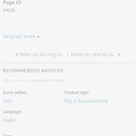
Page ID
44028
Terug naar boven
When we are using Digital Collection Gateway, can we add our work manually?
Where do I find my Digital Collection Gateway key?
RECOMMENDED ARTICLES
There are no recommended articles.
Soort artikel
Content type
FAQ
FAQ & Troubleshooting
Language
English
Tags