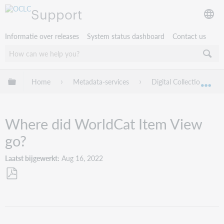
Support
Informatie over releases
System status dashboard
Contact us
Mondiale hiërarchie uitvouwen / samenvouwen
Home
Metadata-services
Digital Collection Gate
Mon
Where did WorldCat Item View
go?
Laatst bijgewerkt
Aug 16, 2022
Opslaan
als
pdf