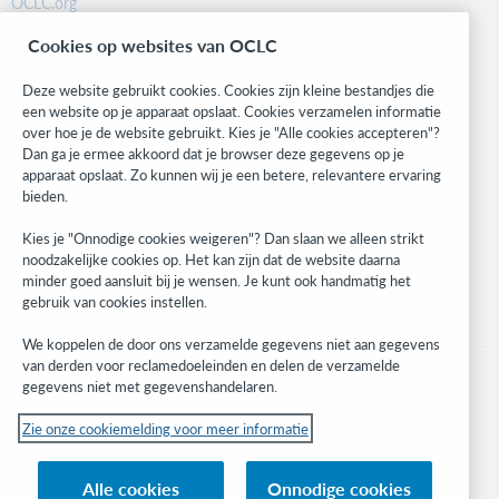
OCLC.org
BibFormats
Cookies op websites van OCLC
Community
Research
Deze website gebruikt cookies. Cookies zijn kleine bestandjes die
WebJunction
een website op je apparaat opslaat. Cookies verzamelen informatie
over hoe je de website gebruikt. Kies je "Alle cookies accepteren"?
Developer Network
Dan ga je ermee akkoord dat je browser deze gegevens op je
apparaat opslaat. Zo kunnen wij je een betere, relevantere ervaring
Stay in the know.
bieden.
Get the latest product updates, research, events, and much more—
Kies je "Onnodige cookies weigeren"? Dan slaan we alleen strikt
right to your inbox.
noodzakelijke cookies op. Het kan zijn dat de website daarna
minder goed aansluit bij je wensen. Je kunt ook handmatig het
Subscribe now
gebruik van cookies instellen.
We koppelen de door ons verzamelde gegevens niet aan gegevens
van derden voor reclamedoeleinden en delen de verzamelde
gegevens niet met gegevenshandelaren.
Zie onze cookiemelding voor meer informatie
© 2023 OCLC
(Inter)nationale product- en/of dienstnamen die het eigendom zijn van OCLC,
Alle cookies
Onnodige cookies
Inc. en buitenlandse filialen