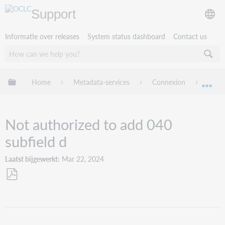
Support
Informatie over releases
System status dashboard
Contact us
Mondiale hiërarchie uitvouwen / samenvouwen
Home
Metadata-services
Connexion
Troub
Mon
Not authorized to add 040
subfield d
Laatst bijgewerkt
Mar 22, 2024
Opslaan
als
pdf