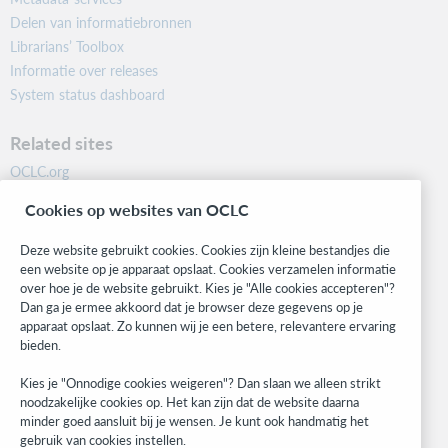
Delen van informatiebronnen
Librarians’ Toolbox
Informatie over releases
System status dashboard
Related sites
OCLC.org
BibFormats
Cookies op websites van OCLC
Community
Research
Deze website gebruikt cookies. Cookies zijn kleine bestandjes die
WebJunction
een website op je apparaat opslaat. Cookies verzamelen informatie
over hoe je de website gebruikt. Kies je "Alle cookies accepteren"?
Developer Network
Dan ga je ermee akkoord dat je browser deze gegevens op je
apparaat opslaat. Zo kunnen wij je een betere, relevantere ervaring
Stay in the know.
bieden.
Get the latest product updates, research, events, and much more—
Kies je "Onnodige cookies weigeren"? Dan slaan we alleen strikt
right to your inbox.
noodzakelijke cookies op. Het kan zijn dat de website daarna
minder goed aansluit bij je wensen. Je kunt ook handmatig het
Subscribe now
gebruik van cookies instellen.