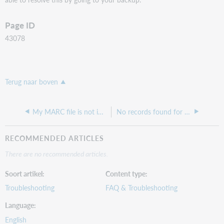
Page ID
43078
Terug naar boven
My MARC file is not importing into my Online Save File.
No records found for your search error when applying constant data
RECOMMENDED ARTICLES
There are no recommended articles.
Soort artikel
Content type
Troubleshooting
FAQ & Troubleshooting
Language
English