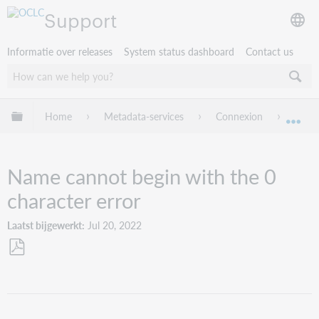
Support
Informatie over releases
System status dashboard
Contact us
Mondiale hiërarchie uitvouwen / samenvouwen
Home
Metadata-services
Connexion
Troub
Mon
Name cannot begin with the 0
character error
Laatst bijgewerkt
Jul 20, 2022
Opslaan
als
pdf