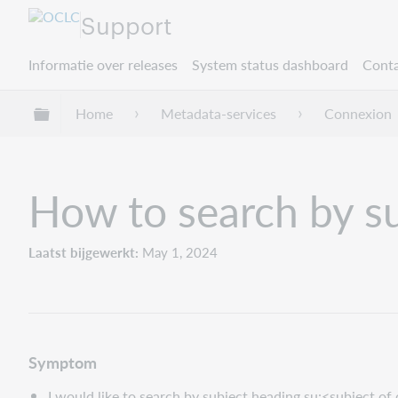
Support
Informatie over releases
System status dashboard
Conta
Mondiale hiërarchie uitvouwen / samenvouwe
Home
Metadata-services
Connexion
How to search by su
Laatst bijgewerkt
May 1, 2024
Symptom
I would like to search by subject heading su:<subject of 