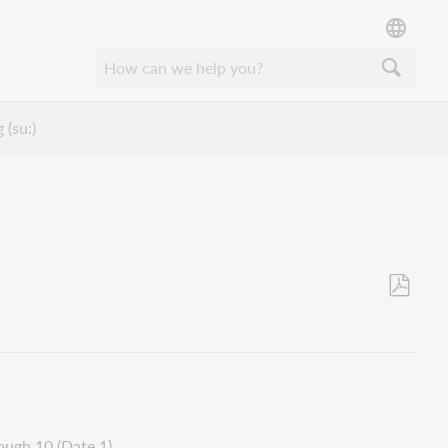
 (su:)
Opslaan
als
pdf
rough 10 (Date 1).