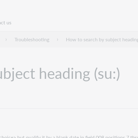
ct us
n
Troubleshooting
How to search by subject heading
bject heading (su:)
choice> but qualify it by a blank date in field 008 positions 7 th