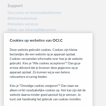
Support
Discovery en informatiediensten
Bibliotheekbeheer
Metadata-services
Delen van informatiebronnen
Librarians’ Toolbox
Cookies op websites van OCLC
Informatie over releases
System status dashboard
Deze website gebruikt cookies. Cookies zijn kleine
bestandjes die een website op je apparaat opslaat.
Related sites
Cookies verzamelen informatie over hoe je de website
gebruikt. Kies je "Alle cookies accepteren"? Dan ga je
OCLC.org
ermee akkoord dat je browser deze gegevens op je
BibFormats
apparaat opslaat. Zo kunnen wij je een betere,
Community
relevantere ervaring bieden.
Research
Kies je "Onnodige cookies weigeren"? Dan slaan we
WebJunction
alleen strikt noodzakelijke cookies op. Het kan zijn dat de
Developer Network
website daarna minder goed aansluit bij je wensen. Je
kunt ook handmatig het gebruik van cookies instellen.
Stay in the know.