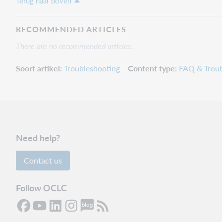
Terug naar boven
RECOMMENDED ARTICLES
There are no recommended articles.
Soort artikel
Troubleshooting
Content type
FAQ & Troub
Need help?
Contact us
Follow OCLC