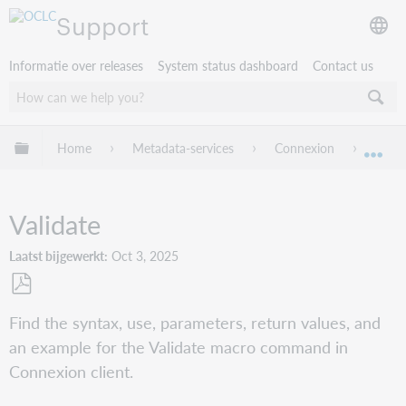
Support
Informatie over releases
System status dashboard
Contact us
Mondiale hiërarchie uitvouwen / samenvouwen
Home
Metadata-services
Connexion
Conne
Mon
Validate
Laatst bijgewerkt
Oct 3, 2025
Opslaan
Find the syntax, use, parameters, return values, and
als
an example for the Validate macro command in
pdf
Connexion client.