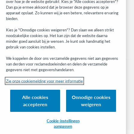
over hoe je de website gebruikt. Kies je "Alle cookies accepteren"?
Developer Network
Dan ga je ermee akkoord dat je browser deze gegevens op je
apparaat opslaat. Zo kunnen wij je een betere, relevantere ervaring
Stay in the know.
bieden.
Get the latest product updates, research, events, and much more—
Kies je "Onnodige cookies weigeren"? Dan slaan we alleen strikt
right to your inbox.
noodzakelijke cookies op. Het kan zijn dat de website daarna
minder goed aansluit bij je wensen. Je kunt ook handmatig het
Subscribe now
gebruik van cookies instellen.
We koppelen de door ons verzamelde gegevens niet aan gegevens
van derden voor reclamedoeleinden en delen de verzamelde
gegevens niet met gegevenshandelaren.
Zie onze cookiemelding voor meer informatie
© 2023 OCLC
(Inter)nationale product- en/of dienstnamen die het eigendom zijn van OCLC,
Alle cookies
Onnodige cookies
Inc. en buitenlandse filialen
accepteren
weigeren
Cookiemelding
Lijst met cookies en cookie-instellingen
Privacybeleid
Toegankelijkheidsverklaring
ISO 27001-certificaat
Cookie-instellingen
aanpassen