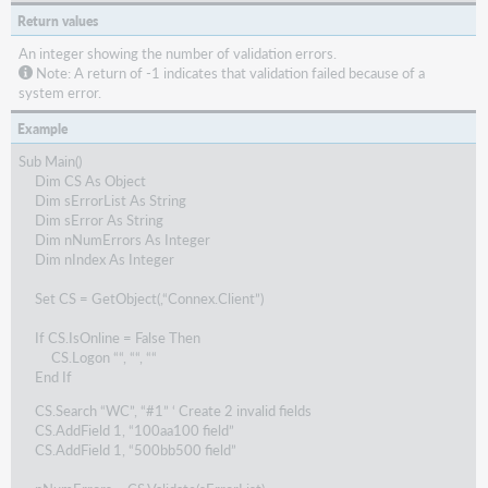
Return values
An integer showing the number of validation errors.
Note: A return of -1 indicates that validation failed because of a
system error.
Example
Sub Main()
Dim CS As Object
Dim sErrorList As String
Dim sError As String
Dim nNumErrors As Integer
Dim nIndex As Integer
Set CS = GetObject(,“Connex.Client”)
If CS.IsOnline = False Then
CS.Logon ““, ““, ““
End If
CS.Search “WC”, “#1” ‘ Create 2 invalid fields
CS.AddField 1, “100aa100 field”
CS.AddField 1, “500bb500 field”