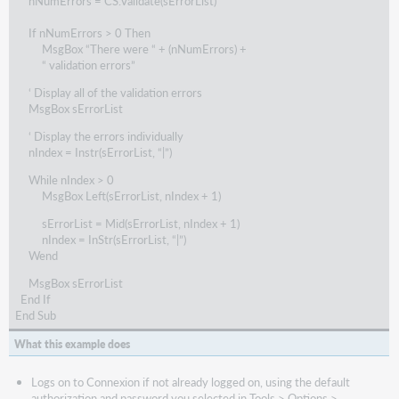
nNumErrors = CS.Validate(sErrorList)
If nNumErrors > 0 Then
MsgBox “There were “ + (nNumErrors) +
“ validation errors”
‘ Display all of the validation errors
MsgBox sErrorList
‘ Display the errors individually
nIndex = Instr(sErrorList, “|”)
While nIndex > 0
MsgBox Left(sErrorList, nIndex + 1)
sErrorList = Mid(sErrorList, nIndex + 1)
nIndex = InStr(sErrorList, “|”)
Wend
MsgBox sErrorList
End If
End Sub
What this example does
Logs on to Connexion if not already logged on, using the default
authorization and password you selected in Tools > Options >