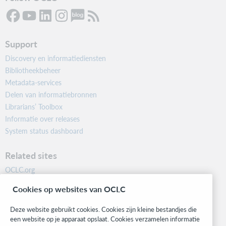
Support
Discovery en informatiediensten
Bibliotheekbeheer
Metadata-services
Delen van informatiebronnen
Librarians’ Toolbox
Informatie over releases
System status dashboard
Related sites
OCLC.org
BibFormats
Cookies op websites van OCLC
Community
Research
Deze website gebruikt cookies. Cookies zijn kleine bestandjes die
WebJunction
een website op je apparaat opslaat. Cookies verzamelen informatie